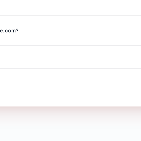
re.com?