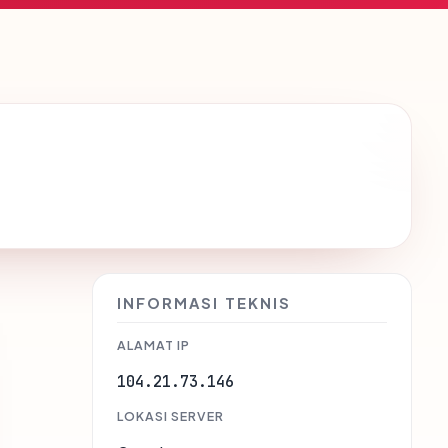
INFORMASI TEKNIS
ALAMAT IP
104.21.73.146
LOKASI SERVER