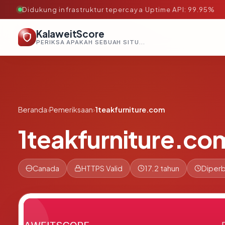
Didukung infrastruktur tepercaya
·
Uptime API: 99.95%
KalaweitScore
PERIKSA APAKAH SEBUAH SITUS AMAN, TEPERCAYA, DAN TERVERIFIKASI DALAM HITUNGAN DETIK.
Beranda
›
Pemeriksaan
›
1teakfurniture.com
1teakfurniture.co
Canada
HTTPS Valid
17.2 tahun
Diperb