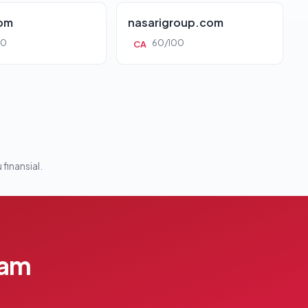
com
nasarigroup.com
00
60/100
CA
 finansial.
lam