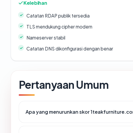
Kelebihan
Catatan RDAP publik tersedia
TLS mendukung cipher modern
Nameserver stabil
Catatan DNS dikonfigurasi dengan benar
Pertanyaan Umum
Apa yang menurunkan skor 1teakfurniture.c