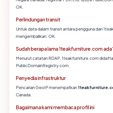
OK.
Perlindungan transit
Untuk data dalam transit antara pengguna dan 1tea
mengembalikan: OK.
Sudah berapa lama 1teakfurniture.com ada
Menurut catatan RDAP, 1teakfurniture.com didaftark
PublicDomainRegistry.com.
Penyedia infrastruktur
Pencarian GeoIP menempatkan
1teakfurniture.
Canada.
Bagaimana kami membaca profil ini