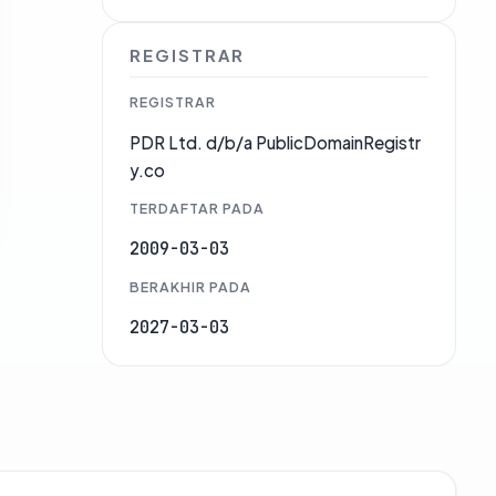
REGISTRAR
REGISTRAR
PDR Ltd. d/b/a PublicDomainRegistr
y.co
TERDAFTAR PADA
2009-03-03
BERAKHIR PADA
2027-03-03