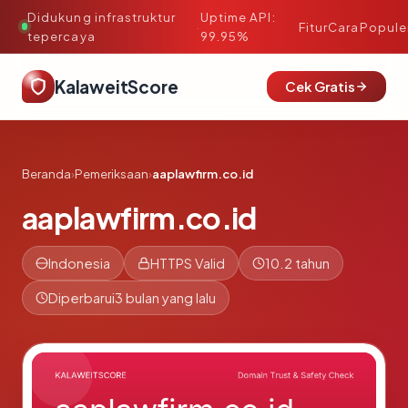
Didukung infrastruktur
Uptime API:
·
Fitur
Cara
Popule
tepercaya
99.95%
KalaweitScore
Cek Gratis
Beranda
›
Pemeriksaan
›
aaplawfirm.co.id
aaplawfirm.co.id
Indonesia
HTTPS Valid
10.2 tahun
Diperbarui
3 bulan yang lalu