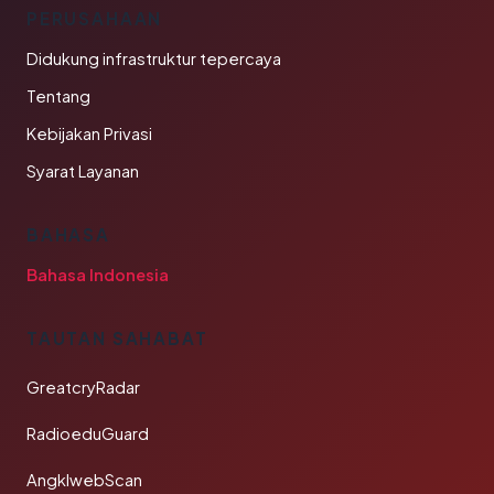
PERUSAHAAN
Didukung infrastruktur tepercaya
Tentang
Kebijakan Privasi
Syarat Layanan
BAHASA
Bahasa Indonesia
TAUTAN SAHABAT
GreatcryRadar
RadioeduGuard
AngklwebScan