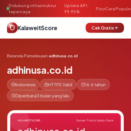
Didukung infrastruktur
Uptime API:
·
Fitur
Cara
Popule
tepercaya
99.95%
KalaweitScore
Cek Gratis
Beranda
›
Pemeriksaan
›
adhinusa.co.id
adhinusa.co.id
Indonesia
HTTPS Valid
16.6 tahun
Diperbarui
3 bulan yang lalu