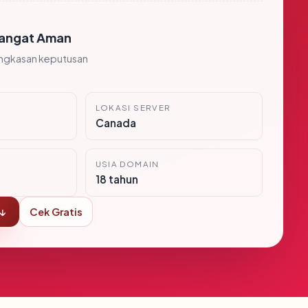
angat Aman
ingkasan keputusan
LOKASI SERVER
Canada
USIA DOMAIN
18 tahun
 ↓
Cek Gratis