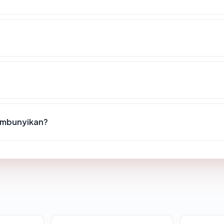
embunyikan?