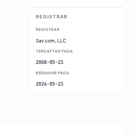
REGISTRAR
REGISTRAR
Sav.com, LLC
TERDAFTAR PADA
2008-05-23
BERAKHIR PADA
2026-05-23