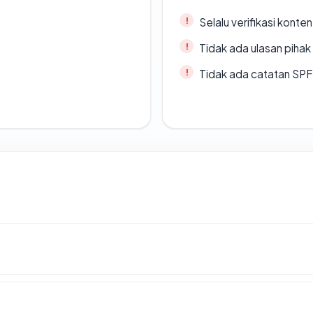
Selalu verifikasi kont
Tidak ada ulasan piha
Tidak ada catatan SP