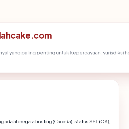
 aflahcake.com
l yang paling penting untuk kepercayaan: yurisdiksi hosti
ting adalah negara hosting (Canada), status SSL (OK),