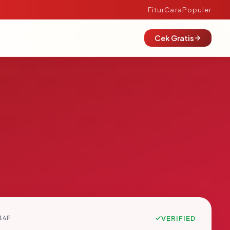
Fitur
Cara
Populer
Cek Gratis
14F
VERIFIED