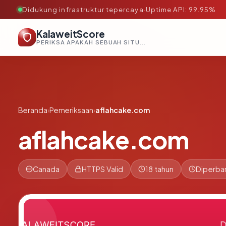
Didukung infrastruktur tepercaya
·
Uptime API: 99.95%
KalaweitScore
PERIKSA APAKAH SEBUAH SITUS AMAN, TEPERCAYA, DAN TERVERIFIKASI DALAM HITUNGAN DETIK.
Beranda
›
Pemeriksaan
›
aflahcake.com
aflahcake.com
Canada
HTTPS Valid
18 tahun
Diperbar