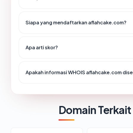
Siapa yang mendaftarkan aflahcake.com?
Apa arti skor?
Apakah informasi WHOIS aflahcake.com dis
Domain Terkait