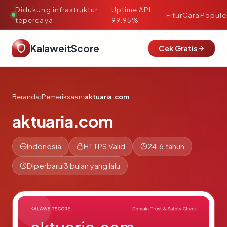
Didukung infrastruktur
Uptime API:
·
Fitur
Cara
Popule
tepercaya
99.95%
KalaweitScore
Cek Gratis
Beranda
›
Pemeriksaan
›
aktuaria.com
aktuaria.com
Indonesia
HTTPS Valid
24.6 tahun
Diperbarui
3 bulan yang lalu