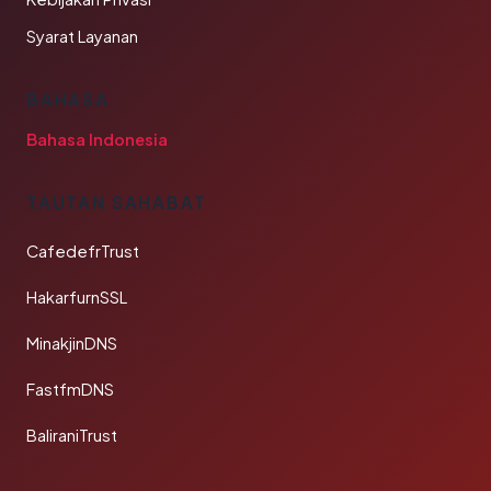
Syarat Layanan
BAHASA
Bahasa Indonesia
TAUTAN SAHABAT
CafedefrTrust
HakarfurnSSL
MinakjinDNS
FastfmDNS
BaliraniTrust