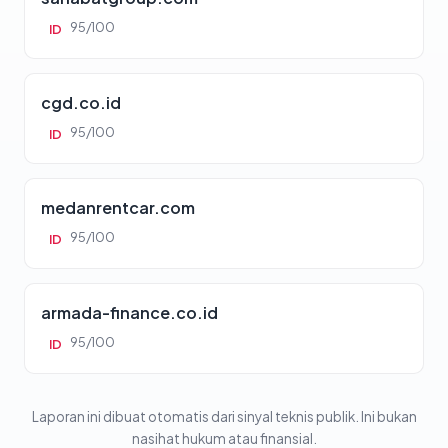
95/100
ID
cgd.co.id
95/100
ID
medanrentcar.com
95/100
ID
armada-finance.co.id
95/100
ID
Laporan ini dibuat otomatis dari sinyal teknis publik. Ini bukan
nasihat hukum atau finansial.