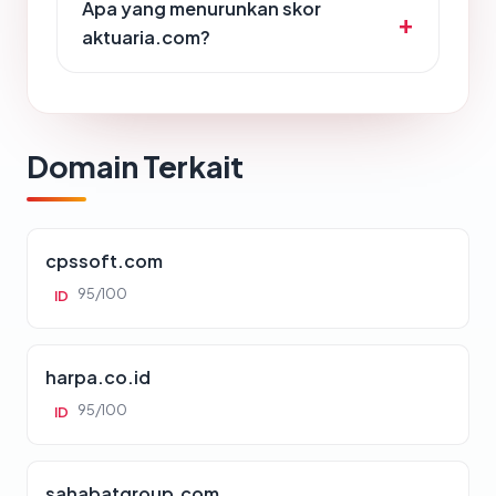
Apa yang menurunkan skor
aktuaria.com?
Domain Terkait
cpssoft.com
95/100
ID
harpa.co.id
95/100
ID
sahabatgroup.com