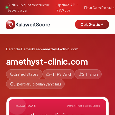
Didukung infrastruktur
Uptime API:
·
Fitur
Cara
Popule
tepercaya
99.95%
KalaweitScore
Cek Gratis
Beranda
›
Pemeriksaan
›
amethyst-clinic.com
amethyst-clinic.com
United States
HTTPS Valid
2.1 tahun
Diperbarui
3 bulan yang lalu