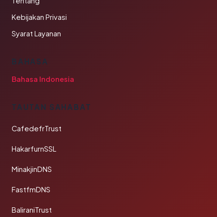
Tentang
Kebijakan Privasi
Syarat Layanan
BAHASA
Bahasa Indonesia
TAUTAN SAHABAT
CafedefrTrust
HakarfurnSSL
MinakjinDNS
FastfmDNS
BaliraniTrust