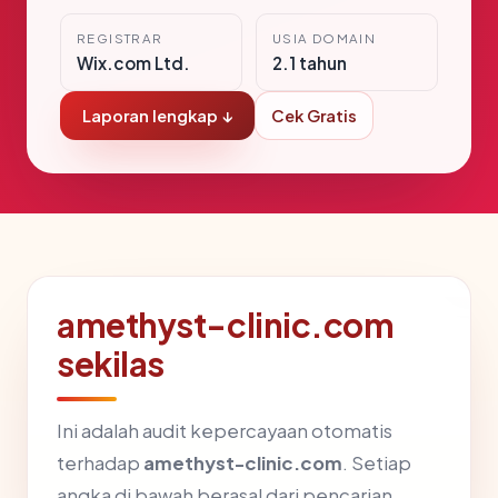
REGISTRAR
USIA DOMAIN
Wix.com Ltd.
2.1 tahun
Laporan lengkap ↓
Cek Gratis
amethyst-clinic.com
sekilas
Ini adalah audit kepercayaan otomatis
terhadap
amethyst-clinic.com
. Setiap
angka di bawah berasal dari pencarian