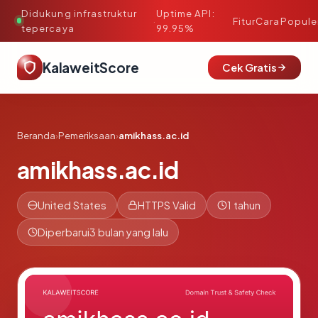
Didukung infrastruktur
Uptime API:
·
Fitur
Cara
Popule
tepercaya
99.95%
KalaweitScore
Cek Gratis
Beranda
›
Pemeriksaan
›
amikhass.ac.id
amikhass.ac.id
United States
HTTPS Valid
1 tahun
Diperbarui
3 bulan yang lalu