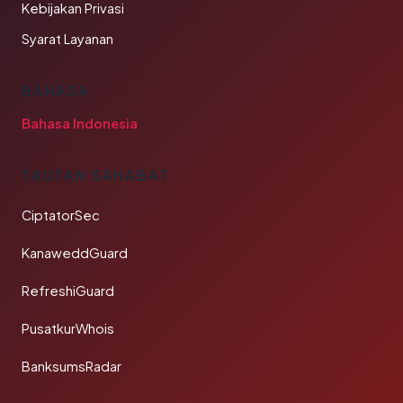
Kebijakan Privasi
Syarat Layanan
BAHASA
Bahasa Indonesia
TAUTAN SAHABAT
CiptatorSec
KanaweddGuard
RefreshiGuard
PusatkurWhois
BanksumsRadar