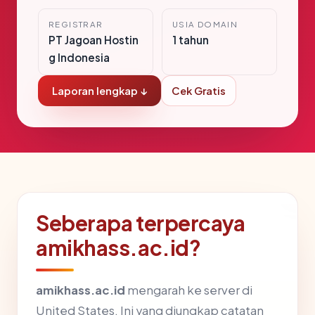
REGISTRAR
USIA DOMAIN
PT Jagoan Hostin
1 tahun
g Indonesia
Laporan lengkap ↓
Cek Gratis
Seberapa terpercaya
amikhass.ac.id?
amikhass.ac.id
mengarah ke server di
United States. Ini yang diungkap catatan