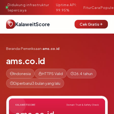
Didukung infrastruktur
Uptime API:
·
Fitur
Cara
Popule
tepercaya
99.95%
KalaweitScore
Cek Gratis
Beranda
›
Pemeriksaan
›
ams.co.id
ams.co.id
Indonesia
HTTPS Valid
26.4 tahun
Diperbarui
3 bulan yang lalu