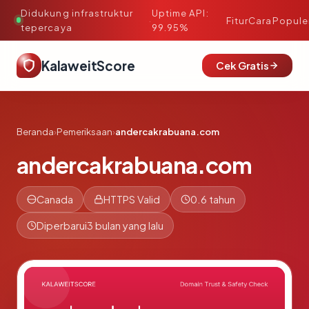
Didukung infrastruktur
Uptime API:
·
Fitur
Cara
Popule
tepercaya
99.95%
KalaweitScore
Cek Gratis
Beranda
›
Pemeriksaan
›
andercakrabuana.com
andercakrabuana.com
Canada
HTTPS Valid
0.6 tahun
Diperbarui
3 bulan yang lalu