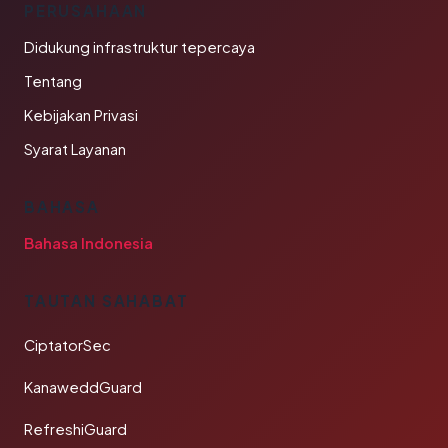
PERUSAHAAN
Didukung infrastruktur tepercaya
Tentang
Kebijakan Privasi
Syarat Layanan
BAHASA
Bahasa Indonesia
TAUTAN SAHABAT
CiptatorSec
KanaweddGuard
RefreshiGuard