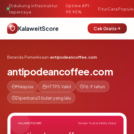
Didukung infrastruktur
Uptime API:
·
Fitur
Cara
Popule
tepercaya
99.95%
KalaweitScore
Cek Gratis
Beranda
›
Pemeriksaan
›
antipodeancoffee.com
antipodeancoffee.com
Malaysia
HTTPS Valid
16.9 tahun
Diperbarui
3 bulan yang lalu