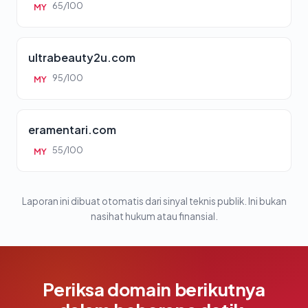
65/100
MY
ultrabeauty2u.com
95/100
MY
eramentari.com
55/100
MY
Laporan ini dibuat otomatis dari sinyal teknis publik. Ini bukan
nasihat hukum atau finansial.
Periksa domain berikutnya