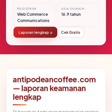
REGISTRAR
USIA DOMAIN
Web Commerce
16.9 tahun
Communications
Laporan lengkap ↓
Cek Gratis
antipodeancoffee.com
— laporan keamanan
lengkap
Di bawah ini Anda akan menemukan analisis