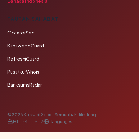
Bahasa Indonesia
TAUTAN SAHABAT
CiptatorSec
KanaweddGuard
RefreshiGuard
PusatkurWhois
BanksumsRadar
© 2026 KalaweitScore. Semua hak dilindungi.
HTTPS · TLS 1.3
1 languages