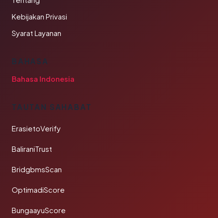
Tentang
Kebijakan Privasi
Syarat Layanan
BAHASA
Bahasa Indonesia
TAUTAN SAHABAT
ErasietoVerify
BaliraniTrust
BridgbmsScan
OptimadiScore
BungaayuScore