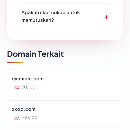
Apakah skor cukup untuk
memutuskan?
Domain Terkait
example.com
70/100
CA
xxoo.com
100/100
CA