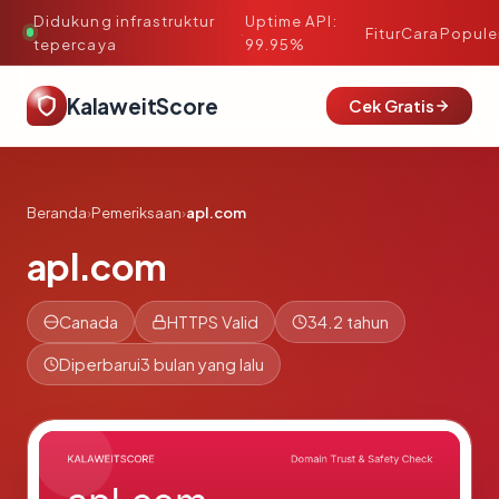
Didukung infrastruktur
Uptime API:
·
Fitur
Cara
Popule
tepercaya
99.95%
KalaweitScore
Cek Gratis
Beranda
›
Pemeriksaan
›
apl.com
apl.com
Canada
HTTPS Valid
34.2 tahun
Diperbarui
3 bulan yang lalu