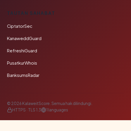
TAUTAN SAHABAT
CiptatorSec
KanaweddGuard
RefreshiGuard
PusatkurWhois
BanksumsRadar
© 2026 KalaweitScore. Semua hak dilindungi.
HTTPS · TLS 1.3
1 languages