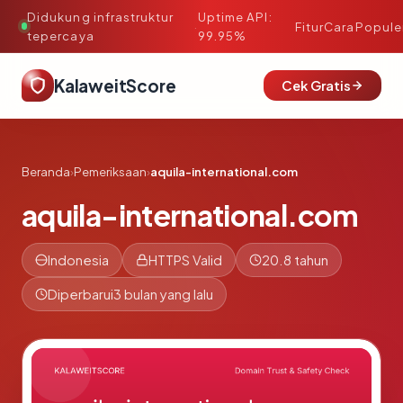
Didukung infrastruktur
Uptime API:
·
Fitur
Cara
Popule
tepercaya
99.95%
KalaweitScore
Cek Gratis
Beranda
›
Pemeriksaan
›
aquila-international.com
aquila-international.com
Indonesia
HTTPS Valid
20.8 tahun
Diperbarui
3 bulan yang lalu