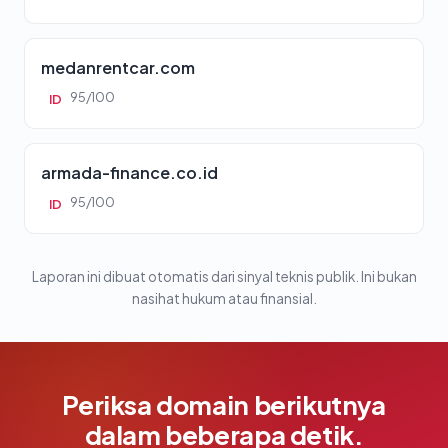
medanrentcar.com
95/100
ID
armada-finance.co.id
95/100
ID
Laporan ini dibuat otomatis dari sinyal teknis publik. Ini bukan
nasihat hukum atau finansial.
Periksa domain berikutnya
dalam beberapa detik.