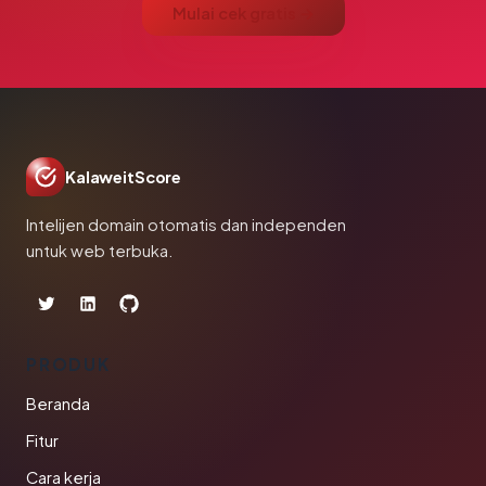
Mulai cek gratis →
KalaweitScore
Intelijen domain otomatis dan independen
untuk web terbuka.
PRODUK
Beranda
Fitur
Cara kerja