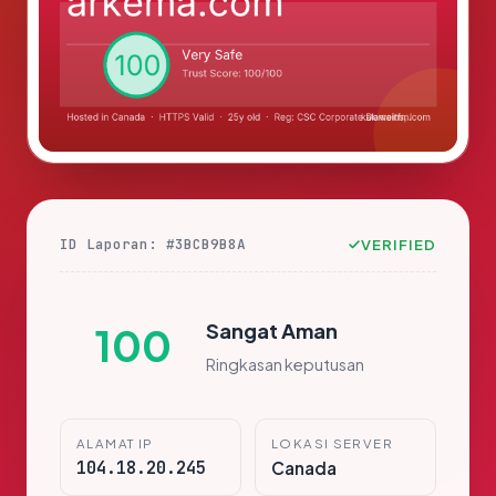
ID Laporan: #3BCB9B8A
VERIFIED
Sangat Aman
100
Ringkasan keputusan
ALAMAT IP
LOKASI SERVER
104.18.20.245
Canada