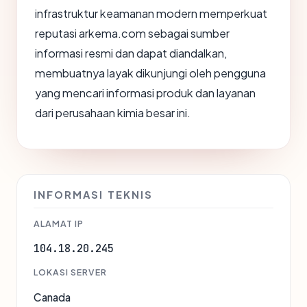
infrastruktur keamanan modern memperkuat
reputasi arkema.com sebagai sumber
informasi resmi dan dapat diandalkan,
membuatnya layak dikunjungi oleh pengguna
yang mencari informasi produk dan layanan
dari perusahaan kimia besar ini.
INFORMASI TEKNIS
ALAMAT IP
104.18.20.245
LOKASI SERVER
Canada