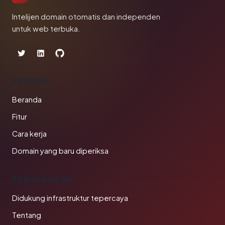
Intelijen domain otomatis dan independen
untuk web terbuka.
PRODUK
Beranda
Fitur
Cara kerja
Domain yang baru diperiksa
PERUSAHAAN
Didukung infrastruktur tepercaya
Tentang