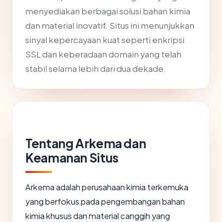
menyediakan berbagai solusi bahan kimia
dan material inovatif. Situs ini menunjukkan
sinyal kepercayaan kuat seperti enkripsi
SSL dan keberadaan domain yang telah
stabil selama lebih dari dua dekade.
Tentang Arkema dan
Keamanan Situs
Arkema adalah perusahaan kimia terkemuka
yang berfokus pada pengembangan bahan
kimia khusus dan material canggih yang