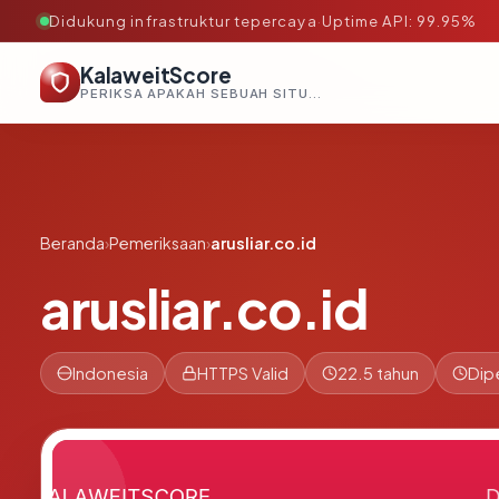
Didukung infrastruktur tepercaya
·
Uptime API: 99.95%
KalaweitScore
PERIKSA APAKAH SEBUAH SITUS AMAN, TEPERCAYA, DAN TERVERIFIKASI DALAM HITUNGAN DETIK.
Beranda
›
Pemeriksaan
›
arusliar.co.id
arusliar.co.id
Indonesia
HTTPS Valid
22.5 tahun
Dip