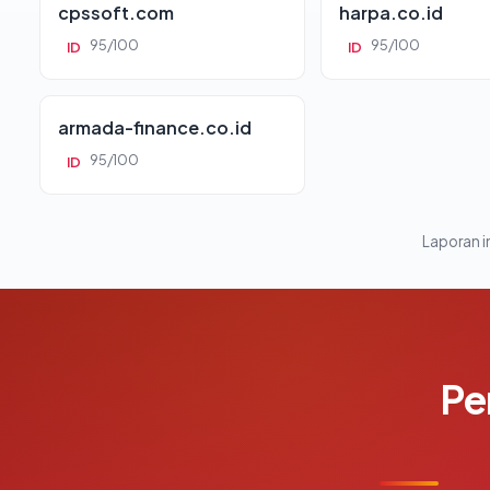
cpssoft.com
harpa.co.id
95/100
95/100
ID
ID
armada-finance.co.id
95/100
ID
Laporan in
Pe