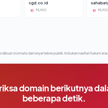
cgd.co.id
sahabat
95/100
95/10
ID
ID
i dibuat otomatis dari sinyal teknis publik. Ini bukan nasihat hukum atau
riksa domain berikutnya da
beberapa detik.