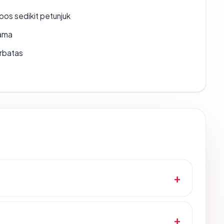
os sedikit petunjuk
lama
erbatas