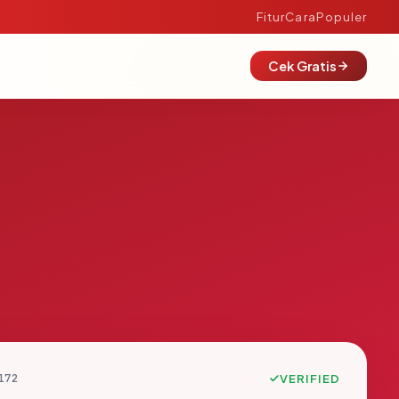
Fitur
Cara
Populer
Cek Gratis
172
VERIFIED