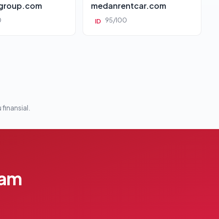
group.com
medanrentcar.com
0
95/100
ID
 finansial.
lam