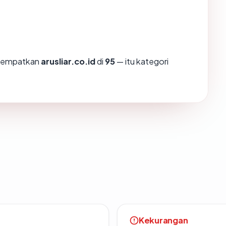
enempatkan
arusliar.co.id
di
95
— itu kategori
Kekurangan