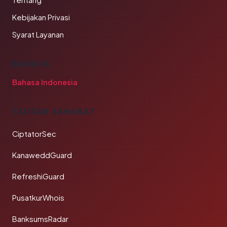
Tentang
Kebijakan Privasi
Syarat Layanan
BAHASA
Bahasa Indonesia
TAUTAN SAHABAT
CiptatorSec
KanaweddGuard
RefreshiGuard
PusatkurWhois
BanksumsRadar