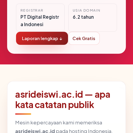
REGISTRAR
USIA DOMAIN
PT Digital Registr
6.2 tahun
a Indonesi
Laporan lengkap ↓
Cek Gratis
asrideiswi.ac.id — apa
kata catatan publik
Mesin kepercayaan kami memeriksa
asrideiswi.ac.id
pada hosting Indonesia,