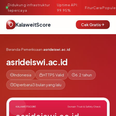
Didukung infrastruktur
Uptime API:
·
Fitur
Cara
Popule
tepercaya
99.95%
KalaweitScore
Cek Gratis
Beranda
›
Pemeriksaan
›
asrideiswi.ac.id
asrideiswi.ac.id
Indonesia
HTTPS Valid
6.2 tahun
Diperbarui
3 bulan yang lalu