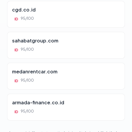
cgd.co.id
95/100
ID
sahabatgroup.com
95/100
ID
medanrentcar.com
95/100
ID
armada-finance.co.id
95/100
ID