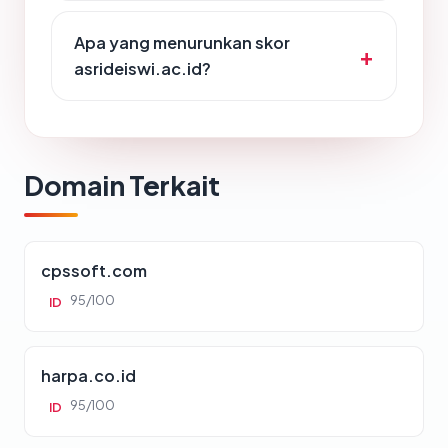
Apa yang menurunkan skor
asrideiswi.ac.id?
Domain Terkait
cpssoft.com
95/100
ID
harpa.co.id
95/100
ID