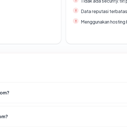
Tidak ada security.txt 
Data reputasi terbata
Menggunakan hosting 
com?
com?