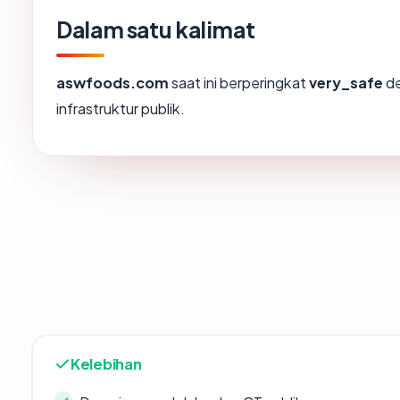
Dalam satu kalimat
aswfoods.com
saat ini berperingkat
very_safe
de
infrastruktur publik.
Kelebihan