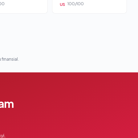
00
100/100
US
 finansial.
lam
yi.