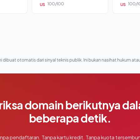
100/100
100/1
US
US
i dibuat otomatis dari sinyal teknis publik. Ini bukan nasihat hukum atau
riksa domain berikutnya da
beberapa detik.
npa pendaftaran. Tanpa kartu kredit. Tanpa kuota tersembun