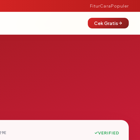
Fitur
Cara
Populer
Cek Gratis
29E
VERIFIED