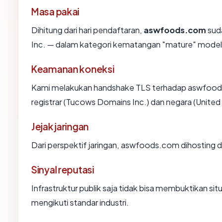
Masa pakai
Dihitung dari hari pendaftaran,
aswfoods.com
suda
Inc. — dalam kategori kematangan "mature" model
Keamanan koneksi
Kami melakukan handshake TLS terhadap aswfoo
registrar (Tucows Domains Inc.) dan negara (United
Jejak jaringan
Dari perspektif jaringan, aswfoods.com dihosting di
Sinyal reputasi
Infrastruktur publik saja tidak bisa membuktikan s
mengikuti standar industri.