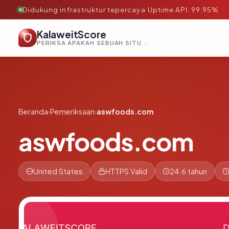
Didukung infrastruktur tepercaya
·
Uptime API: 99.95%
KalaweitScore
PERIKSA APAKAH SEBUAH SITUS AMAN, TEPERCAYA, DAN TERVERIFIKASI DALAM HITUNGAN DETIK.
Beranda
›
Pemeriksaan
›
aswfoods.com
aswfoods.com
United States
HTTPS Valid
24.6 tahun