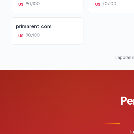
90/100
70/100
US
US
primarent.com
90/100
US
Laporan in
Pe
Ta