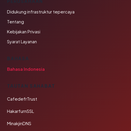
PERUSAHAAN
Didukung infrastruktur tepercaya
Tentang
Kebijakan Privasi
Syarat Layanan
BAHASA
Bahasa Indonesia
TAUTAN SAHABAT
CafedefrTrust
HakarfurnSSL
MinakjinDNS