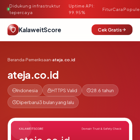
Didukung infrastruktur
Uptime API:
·
Fitur
Cara
Popule
tepercaya
99.95%
KalaweitScore
Cek Gratis
Beranda
›
Pemeriksaan
›
ateja.co.id
ateja.co.id
Indonesia
HTTPS Valid
28.6 tahun
Diperbarui
3 bulan yang lalu