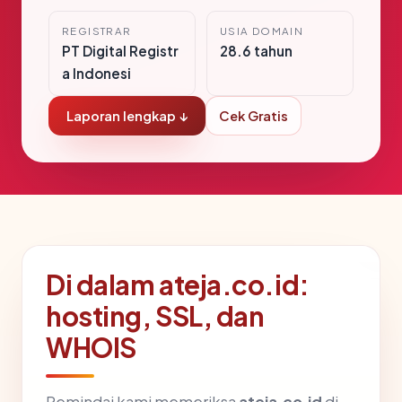
REGISTRAR
USIA DOMAIN
PT Digital Registr
28.6 tahun
a Indonesi
Laporan lengkap ↓
Cek Gratis
Di dalam ateja.co.id:
hosting, SSL, dan
WHOIS
Pemindai kami memeriksa
ateja.co.id
di