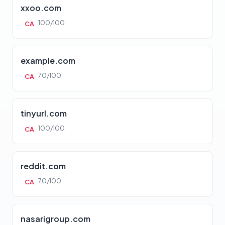
xxoo.com
100/100
CA
example.com
70/100
CA
tinyurl.com
100/100
CA
reddit.com
70/100
CA
nasarigroup.com