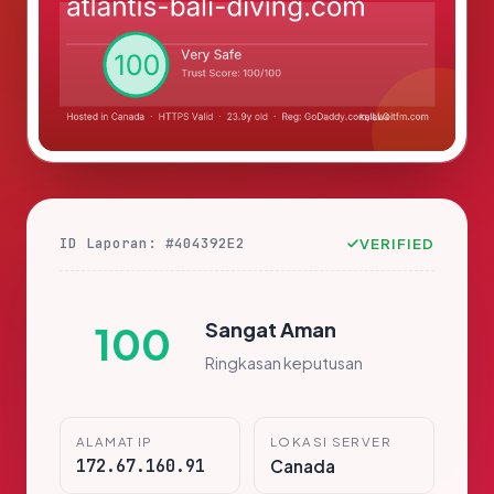
ID Laporan: #404392E2
VERIFIED
Sangat Aman
100
Ringkasan keputusan
ALAMAT IP
LOKASI SERVER
172.67.160.91
Canada