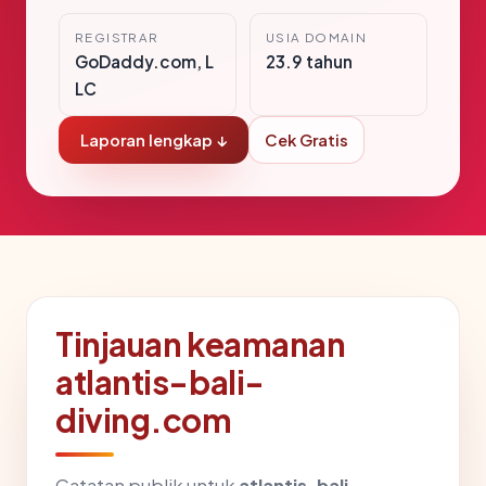
REGISTRAR
USIA DOMAIN
GoDaddy.com, L
23.9 tahun
LC
Laporan lengkap ↓
Cek Gratis
Tinjauan keamanan
atlantis-bali-
diving.com
Catatan publik untuk
atlantis-bali-