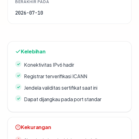
BERAKHIR PADA
2026-07-10
Kelebihan
Konektivitas IPv6 hadir
Registrar terverifikasi ICANN
Jendela validitas sertifikat saat ini
Dapat dijangkau pada port standar
Kekurangan