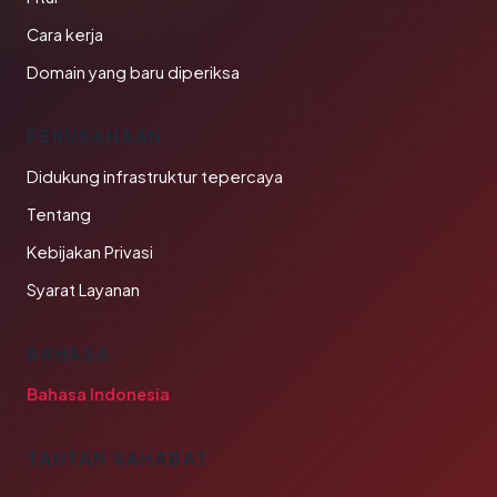
Cara kerja
Domain yang baru diperiksa
PERUSAHAAN
Didukung infrastruktur tepercaya
Tentang
Kebijakan Privasi
Syarat Layanan
BAHASA
Bahasa Indonesia
TAUTAN SAHABAT