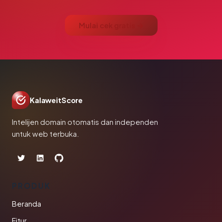
Mulai cek gratis →
KalaweitScore
Intelijen domain otomatis dan independen
untuk web terbuka.
PRODUK
Beranda
Fitur