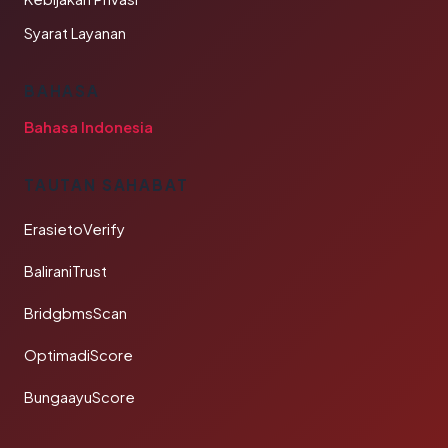
Syarat Layanan
BAHASA
Bahasa Indonesia
TAUTAN SAHABAT
ErasietoVerify
BaliraniTrust
BridgbmsScan
OptimadiScore
BungaayuScore