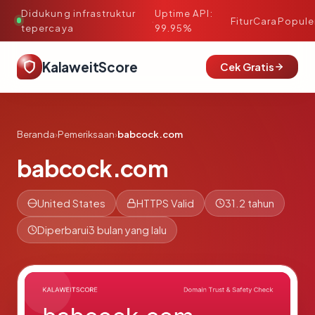
Didukung infrastruktur
Uptime API:
·
Fitur
Cara
Popule
tepercaya
99.95%
KalaweitScore
Cek Gratis
Beranda
›
Pemeriksaan
›
babcock.com
babcock.com
United States
HTTPS Valid
31.2 tahun
Diperbarui
3 bulan yang lalu