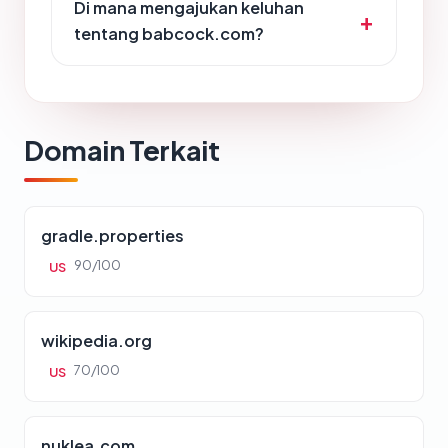
Di mana mengajukan keluhan
tentang babcock.com?
Domain Terkait
gradle.properties
90/100
US
wikipedia.org
70/100
US
nuklea.com