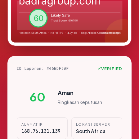
ID Laporan: #46EDF3AF
VERIFIED
Aman
60
Ringkasan keputusan
ALAMAT IP
LOKASI SERVER
168.76.131.139
South Africa