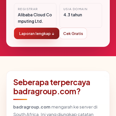
REGISTRAR
USIA DOMAIN
Alibaba Cloud Co
4.3 tahun
mputing Ltd.
Laporan lengkap ↓
Cek Gratis
Seberapa terpercaya
badragroup.com?
badragroup.com
mengarah ke server di
South Africa. Ini yang diungkap catatan