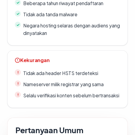
Beberapa tahun riwayat pendaftaran
Tidak ada tanda malware
Negara hosting selaras dengan audiens yang
dinyatakan
Kekurangan
Tidak ada header HSTS terdeteksi
Nameserver milik registrar yang sama
Selalu verifikasi konten sebelum bertransaksi
Pertanyaan Umum