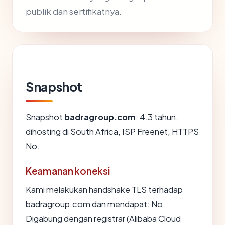
publik dan sertifikatnya.
Snapshot
Snapshot
badragroup.com
: 4.3 tahun,
dihosting di South Africa, ISP Freenet, HTTPS
No.
Keamanan koneksi
Kami melakukan handshake TLS terhadap
badragroup.com dan mendapat: No.
Digabung dengan registrar (Alibaba Cloud