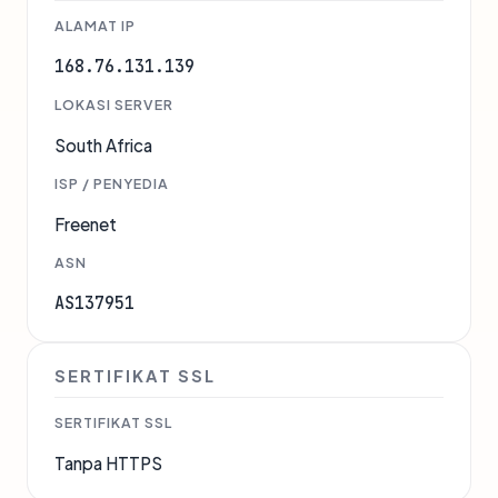
ALAMAT IP
168.76.131.139
LOKASI SERVER
South Africa
ISP / PENYEDIA
Freenet
ASN
AS137951
SERTIFIKAT SSL
SERTIFIKAT SSL
Tanpa HTTPS