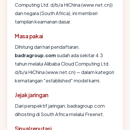
Computing Ltd. d/b/a HiChina (www.net.cn))
dan negara (South Africa), ini memberi
tampilan keamanan dasar.
Masa pakai
Dihitung dari hari pendaftaran,
badragroup.com
sudah ada sekitar 4.3
tahun melalui Alibaba Cloud Computing Ltd.
d/b/a HiChina (www.net.cn) — dalam kategori
kematangan "established" model kami.
Jejak jaringan
Dari perspektif jaringan, badragroup.com
dihosting di South Africa melalui Freenet.
Sinyal reputasi