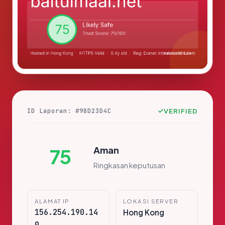
ID Laporan: #98D23D4C
VERIFIED
Aman
75
Ringkasan keputusan
ALAMAT IP
LOKASI SERVER
156.254.190.14
Hong Kong
0