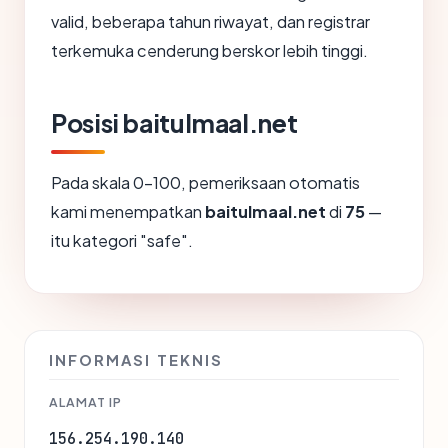
valid, beberapa tahun riwayat, dan registrar
terkemuka cenderung berskor lebih tinggi.
Posisi baitulmaal.net
Pada skala 0-100, pemeriksaan otomatis
kami menempatkan
baitulmaal.net
di
75
—
itu kategori "safe".
INFORMASI TEKNIS
ALAMAT IP
156.254.190.140