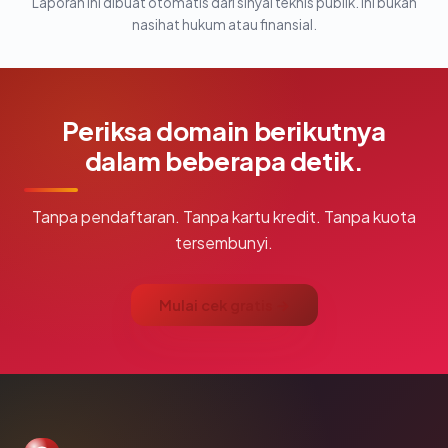
Laporan ini dibuat otomatis dari sinyal teknis publik. Ini bukan
nasihat hukum atau finansial.
Periksa domain berikutnya
dalam beberapa detik.
Tanpa pendaftaran. Tanpa kartu kredit. Tanpa kuota
tersembunyi.
Mulai cek gratis →