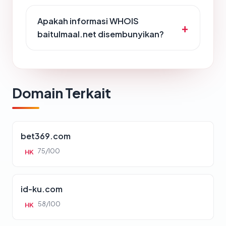
Apakah informasi WHOIS
baitulmaal.net disembunyikan?
Domain Terkait
bet369.com
75/100
HK
id-ku.com
58/100
HK