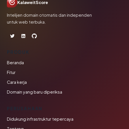
KalaweitScore
Intelijen domain otomatis dan independen
untuk web terbuka.
PRODUK
Beranda
Fitur
Cara kerja
Domain yang baru diperiksa
PERUSAHAAN
Didukung infrastruktur tepercaya
Tentang