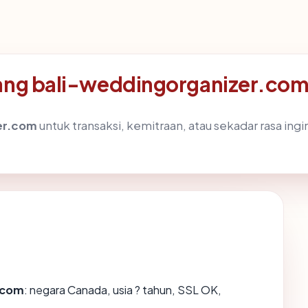
tang bali-weddingorganizer.co
er.com
untuk transaksi, kemitraan, atau sekadar rasa ingi
.com
: negara Canada, usia ? tahun, SSL OK,