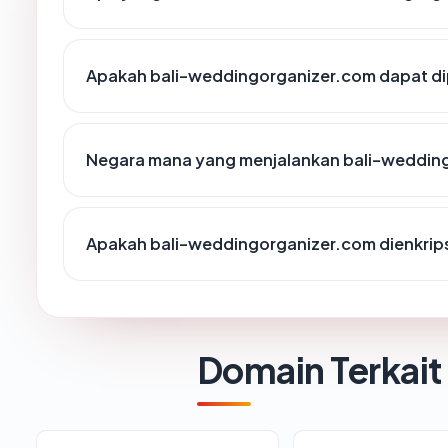
Apakah bali-weddingorganizer.com dapat di
Negara mana yang menjalankan bali-weddin
Apakah bali-weddingorganizer.com dienkrip
Domain Terkait