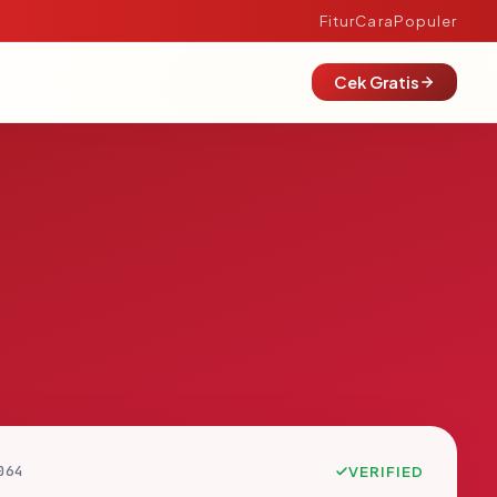
Fitur
Cara
Populer
Cek Gratis
064
VERIFIED