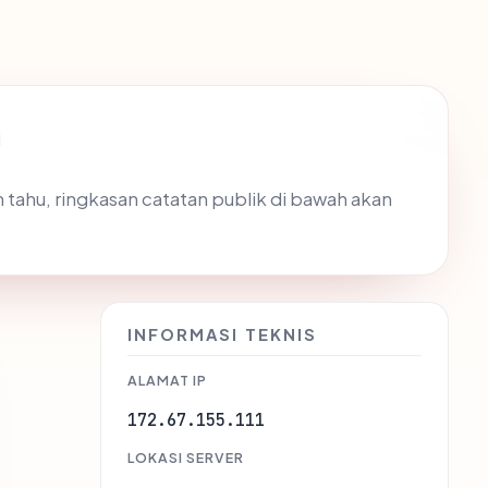
m
n tahu, ringkasan catatan publik di bawah akan
INFORMASI TEKNIS
ALAMAT IP
172.67.155.111
LOKASI SERVER