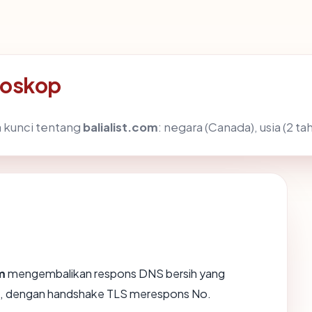
roskop
 kunci tentang
balialist.com
: negara (Canada), usia (2 t
m
mengembalikan respons DNS bersih yang
nc., dengan handshake TLS merespons No.