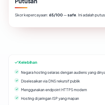
Putusan
Skor kepercayaan:
65/100
—
safe
. Ini adalah put
Kelebihan
Negara hosting selaras dengan audiens yang diny
Diselesaikan via DNS rekursif publik
Menggunakan endpoint HTTPS modern
Hosting di jaringan ISP yang mapan