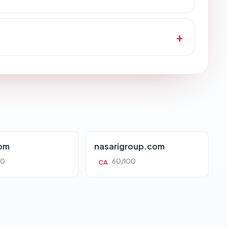
com
nasarigroup.com
00
60/100
CA