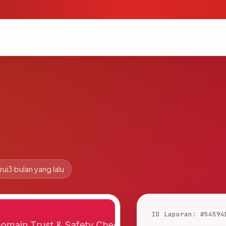
rui
3 bulan yang lalu
ID Laporan: #54594