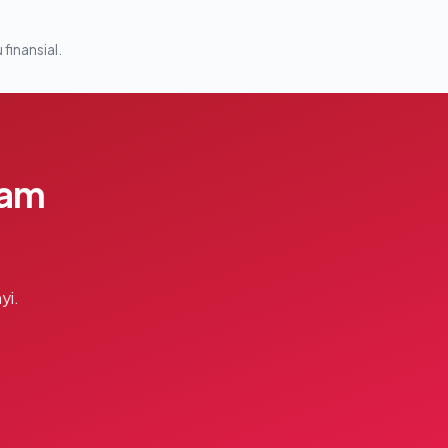
 finansial.
lam
yi.