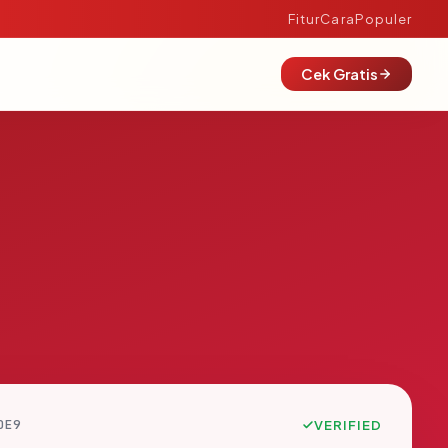
Fitur
Cara
Populer
Cek Gratis
DE9
VERIFIED