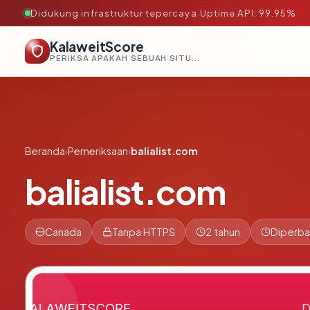
Didukung infrastruktur tepercaya
·
Uptime API: 99.95%
KalaweitScore
PERIKSA APAKAH SEBUAH SITUS AMAN, TEPERCAYA, DAN TERVERIFIKASI DALAM HITUNGAN DETIK.
Beranda
›
Pemeriksaan
›
balialist.com
balialist.com
Canada
Tanpa HTTPS
2 tahun
Diperba