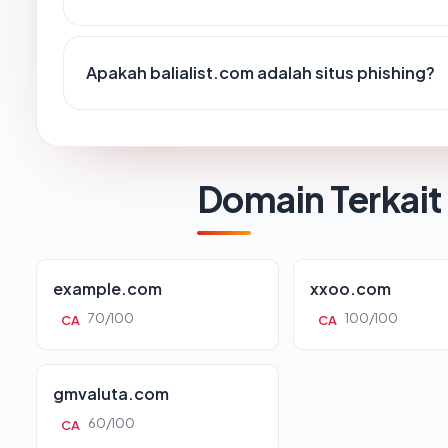
Apakah balialist.com adalah situs phishing?
Domain Terkait
example.com
xxoo.com
70/100
100/100
CA
CA
gmvaluta.com
60/100
CA