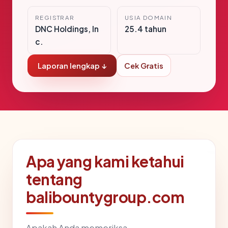
REGISTRAR
USIA DOMAIN
DNC Holdings, In
25.4 tahun
c.
Laporan lengkap ↓
Cek Gratis
Apa yang kami ketahui
tentang
balibountygroup.com
Apakah Anda memeriksa