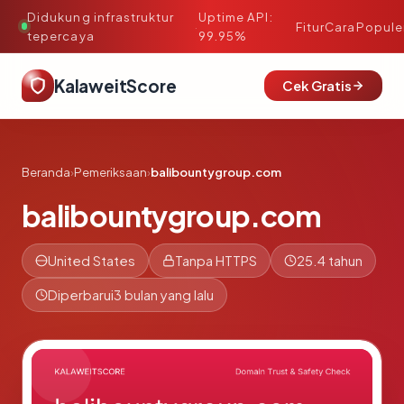
Didukung infrastruktur
Uptime API:
·
Fitur
Cara
Popule
tepercaya
99.95%
KalaweitScore
Cek Gratis
Beranda
›
Pemeriksaan
›
balibountygroup.com
balibountygroup.com
United States
Tanpa HTTPS
25.4 tahun
Diperbarui
3 bulan yang lalu