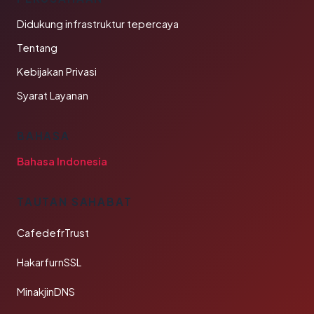
Didukung infrastruktur tepercaya
Tentang
Kebijakan Privasi
Syarat Layanan
BAHASA
Bahasa Indonesia
TAUTAN SAHABAT
CafedefrTrust
HakarfurnSSL
MinakjinDNS