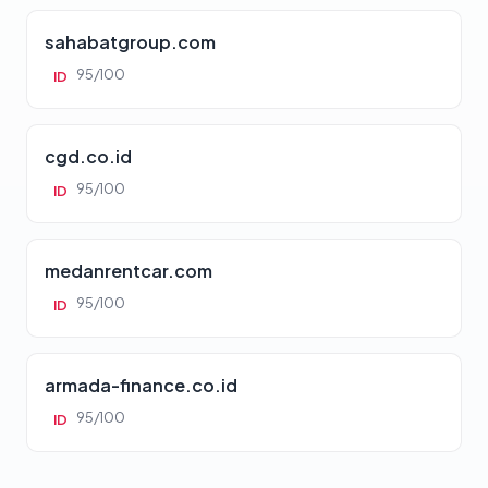
sahabatgroup.com
95/100
ID
cgd.co.id
95/100
ID
medanrentcar.com
95/100
ID
armada-finance.co.id
95/100
ID