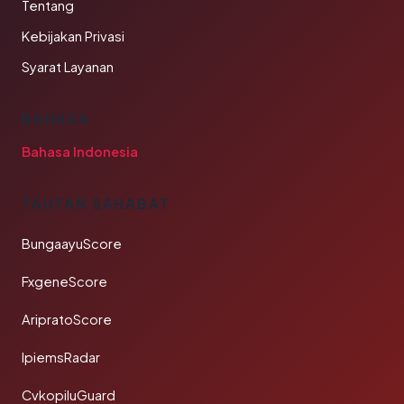
Tentang
Kebijakan Privasi
Syarat Layanan
BAHASA
Bahasa Indonesia
TAUTAN SAHABAT
BungaayuScore
FxgeneScore
AripratoScore
IpiemsRadar
CvkopiluGuard