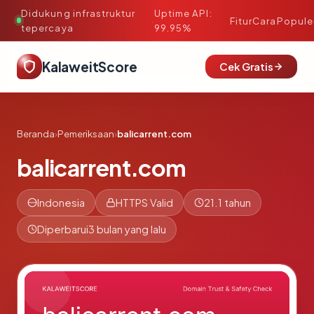
Didukung infrastruktur
Uptime API:
·
Fitur
Cara
Popule
tepercaya
99.95%
KalaweitScore
Cek Gratis
Beranda
›
Pemeriksaan
›
balicarrent.com
balicarrent.com
Indonesia
HTTPS Valid
21.1 tahun
Diperbarui
3 bulan yang lalu