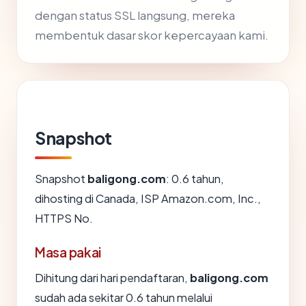
dengan status SSL langsung, mereka
membentuk dasar skor kepercayaan kami.
Snapshot
Snapshot
baligong.com
: 0.6 tahun,
dihosting di Canada, ISP Amazon.com, Inc.,
HTTPS No.
Masa pakai
Dihitung dari hari pendaftaran,
baligong.com
sudah ada sekitar 0.6 tahun melalui