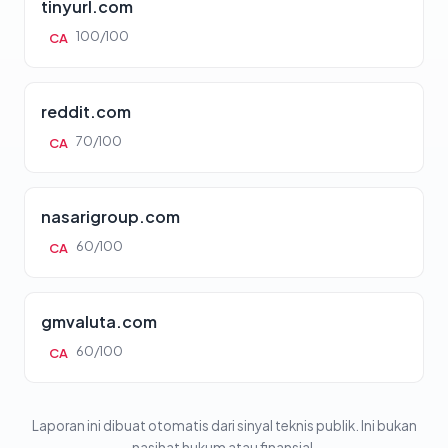
tinyurl.com
100/100
CA
reddit.com
70/100
CA
nasarigroup.com
60/100
CA
gmvaluta.com
60/100
CA
Laporan ini dibuat otomatis dari sinyal teknis publik. Ini bukan
nasihat hukum atau finansial.