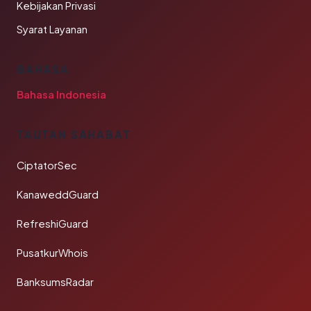
Kebijakan Privasi
Syarat Layanan
BAHASA
Bahasa Indonesia
TAUTAN SAHABAT
CiptatorSec
KanaweddGuard
RefreshiGuard
PusatkurWhois
BanksumsRadar