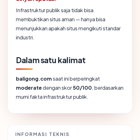
Infrastruktur publik saja tidak bisa
membuktikan situs aman — hanya bisa
menunjukkan apakah situs mengikuti standar
industri.
Dalam satu kalimat
baligong.com
saat ini berperingkat
moderate
dengan skor
50/100
, berdasarkan
murni fakta infrastruktur publik.
INFORMASI TEKNIS