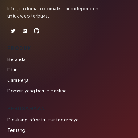
Intelijen domain otomatis dan independen
untuk web terbuka.
PRODUK
Beranda
Fitur
Cara kerja
Domain yang baru diperiksa
PERUSAHAAN
Didukung infrastruktur tepercaya
Tentang