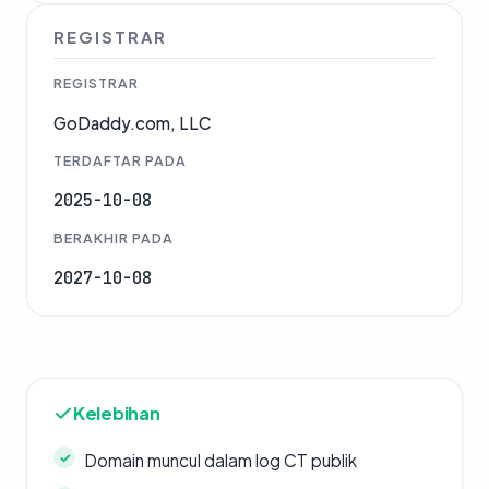
REGISTRAR
REGISTRAR
GoDaddy.com, LLC
TERDAFTAR PADA
2025-10-08
BERAKHIR PADA
2027-10-08
Kelebihan
Domain muncul dalam log CT publik