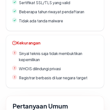
Sertifikat SSL/TLS yang valid
Beberapa tahun riwayat pendaftaran
Tidak ada tanda malware
Kekurangan
Sinyal teknis saja tidak membuktikan
kepemilikan
WHOIS dilindungi privasi
Registrar berbasis di luar negara target
Pertanyaan Umum