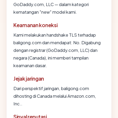
GoDaddy.com, LLC — dalam kategori
kematangan "new" model kami.
Keamanan koneksi
Kami melakukan handshake TLS terhadap
baligong.com dan mendapat: No. Digabung
dengan registrar (GoDaddy.com, LLC) dan
negara (Canada), ini memberi tampilan
keamanan dasar.
Jejak jaringan
Dari perspektif jaringan, baligong.com
dihosting di Canada melalui Amazon.com,
Inc..
Sinyal reputasi