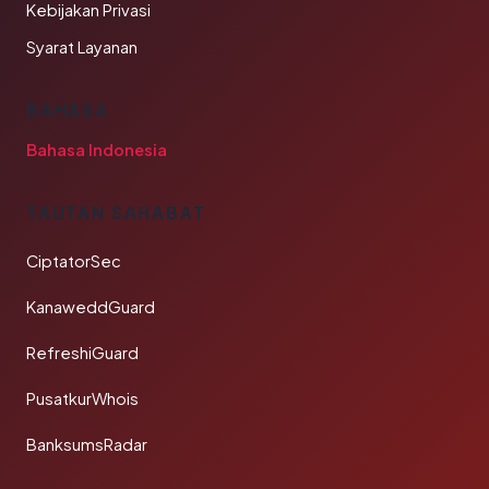
Kebijakan Privasi
Syarat Layanan
BAHASA
Bahasa Indonesia
TAUTAN SAHABAT
CiptatorSec
KanaweddGuard
RefreshiGuard
PusatkurWhois
BanksumsRadar