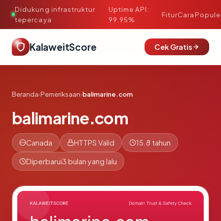
Didukung infrastruktur
Uptime API:
·
Fitur
Cara
Popule
tepercaya
99.95%
KalaweitScore
Cek Gratis
Beranda
›
Pemeriksaan
›
balimarine.com
balimarine.com
Canada
HTTPS Valid
15.8 tahun
Diperbarui
3 bulan yang lalu