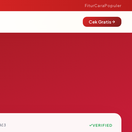
Fitur
Cara
Populer
Cek Gratis
AC3
VERIFIED