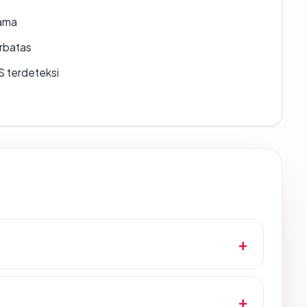
lama
erbatas
S terdeteksi