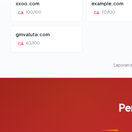
xxoo.com
example.com
100/100
70/100
CA
CA
gmvaluta.com
60/100
CA
Laporan in
Pe