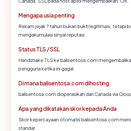
Canada. SSL pada host apex mengembalikan: OK.
Mengapa usia penting
Rekam jejak ? tahun bukan bukti legitimasi, tetapi b
mengakumulasi sinyal reputasi.
Status TLS / SSL
Handshake TLS ke balisentosa.com mengembalika
pengguna ketika ini gagal.
Di mana balisentosa.com dihosting
balisentosa.com dioperasikan dari Canada via Cloudf
Apa yang dikatakan skor kepada Anda
Skor kepercayaan otomatis balisentosa.com mencer
standar.