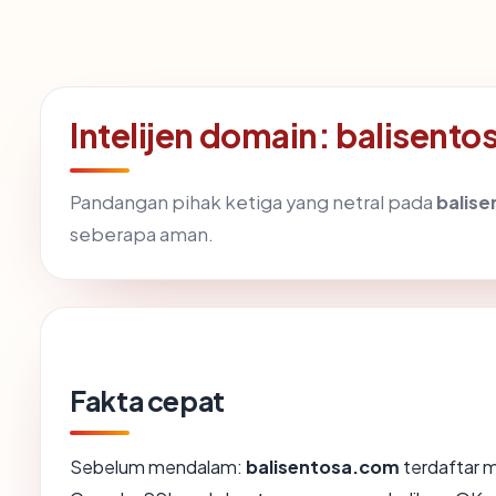
Intelijen domain: balisent
Pandangan pihak ketiga yang netral pada
balis
seberapa aman.
Fakta cepat
Sebelum mendalam:
balisentosa.com
terdaftar m