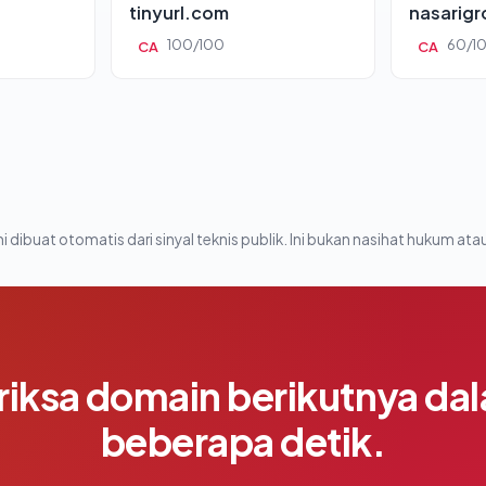
tinyurl.com
nasarig
100/100
60/1
CA
CA
i dibuat otomatis dari sinyal teknis publik. Ini bukan nasihat hukum atau
riksa domain berikutnya da
beberapa detik.