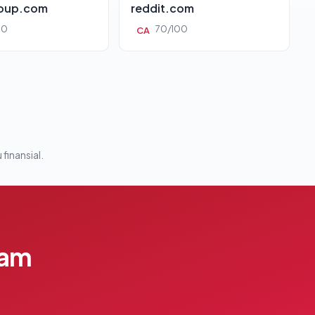
roup.com
reddit.com
00
70/100
CA
 finansial.
lam