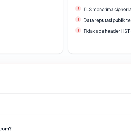
TLS menerima cipher 
Data reputasi publik t
Tidak ada header HST
.com?