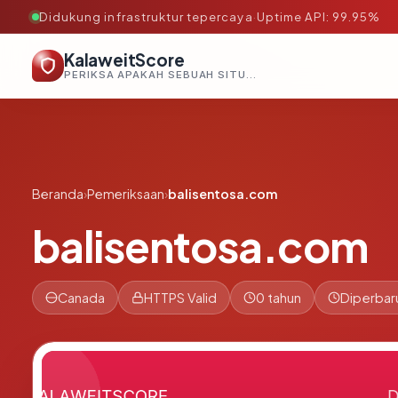
Didukung infrastruktur tepercaya
·
Uptime API: 99.95%
KalaweitScore
PERIKSA APAKAH SEBUAH SITUS AMAN, TEPERCAYA, DAN TERVERIFIKASI DALAM HITUNGAN DETIK.
Beranda
›
Pemeriksaan
›
balisentosa.com
balisentosa.com
Canada
HTTPS Valid
0 tahun
Diperbar