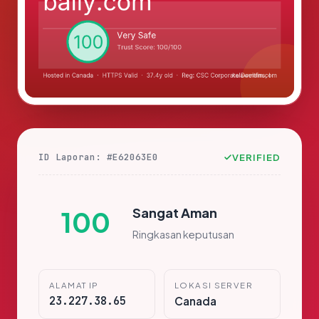
ID Laporan: #E62063E0
VERIFIED
Sangat Aman
100
Ringkasan keputusan
ALAMAT IP
LOKASI SERVER
23.227.38.65
Canada