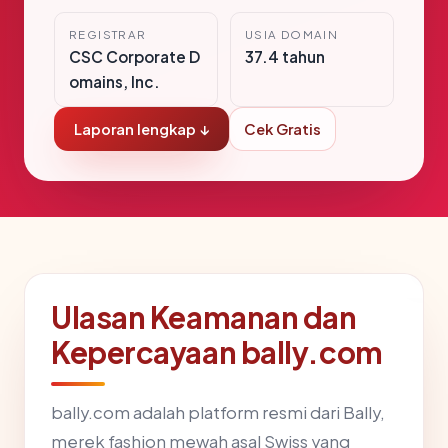
REGISTRAR
USIA DOMAIN
CSC Corporate D
37.4 tahun
omains, Inc.
Laporan lengkap ↓
Cek Gratis
Ulasan Keamanan dan
Kepercayaan bally.com
bally.com adalah platform resmi dari Bally,
merek fashion mewah asal Swiss yang