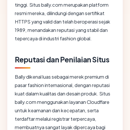
tinggi. Situs bally.com merupakan platform
resmi mereka, dilindungi dengan sertifikat
HTTPS yang valid dan telah beroperasi sejak
1989, menandakan reputasi yang stabil dan
tepercaya di industri fashion global.
Reputasi dan Penilaian Situs
Bally dikenal luas sebagai merek premium di
pasar fashion internasional, dengan reputasi
kuat dalam kualitas dan desain produk. Situs
bally.com menggunakan layanan Cloudflare
untuk keamanan dan kecepatan, serta
terdaftar melalui registrar terpercaya,
membuatnya sangat layak dipercaya bagi