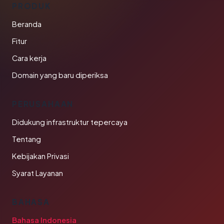
PRODUK
Beranda
Fitur
Cara kerja
Domain yang baru diperiksa
PERUSAHAAN
Didukung infrastruktur tepercaya
Tentang
Kebijakan Privasi
Syarat Layanan
BAHASA
Bahasa Indonesia