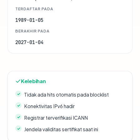
TERDAFTAR PADA
1989-01-05
BERAKHIR PADA
2027-01-04
Kelebihan
Tidak ada hits otomatis pada blocklist
Konektivitas IPv6 hadir
Registrar terverifikasi ICANN
Jendela validitas sertifikat saat ini