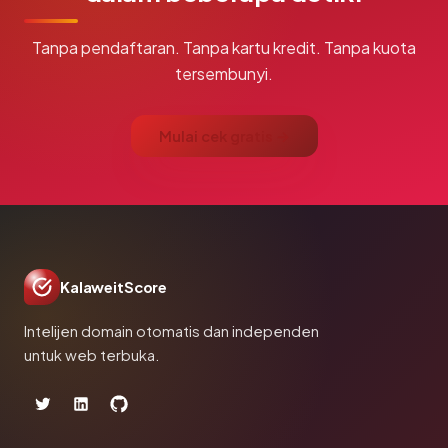
Tanpa pendaftaran. Tanpa kartu kredit. Tanpa kuota
tersembunyi.
Mulai cek gratis →
KalaweitScore
Intelijen domain otomatis dan independen
untuk web terbuka.