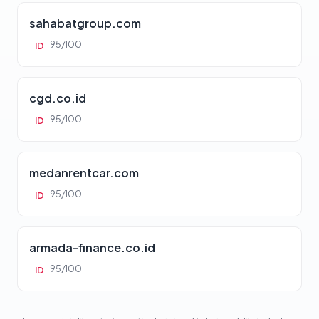
sahabatgroup.com
95/100
ID
cgd.co.id
95/100
ID
medanrentcar.com
95/100
ID
armada-finance.co.id
95/100
ID