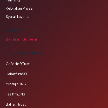
Tentang
Kebijakan Privasi
Syarat Layanan
BAHASA
Bahasa Indonesia
TAUTAN SAHABAT
CafedefrTrust
HakarfurnSSL
MinakjinDNS
FastfmDNS
BaliraniTrust