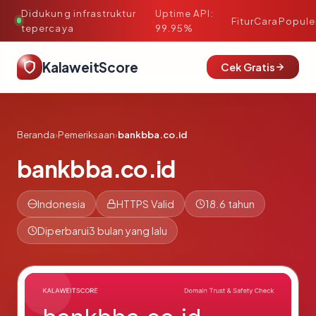
Didukung infrastruktur
Uptime API:
·
Fitur
Cara
Popule
tepercaya
99.95%
KalaweitScore
Cek Gratis
Beranda
›
Pemeriksaan
›
bankbba.co.id
bankbba.co.id
Indonesia
HTTPS Valid
18.6 tahun
Diperbarui
3 bulan yang lalu