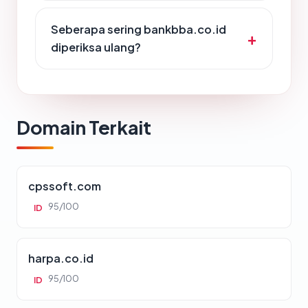
Seberapa sering bankbba.co.id
diperiksa ulang?
Domain Terkait
cpssoft.com
95/100
ID
harpa.co.id
95/100
ID