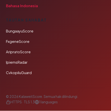
Bahasa Indonesia
TAUTAN SAHABAT
BungaayuScore
FxgeneScore
AripratoScore
IpiemsRadar
CvkopiluGuard
© 2026 KalaweitScore. Semua hak dilindungi.
HTTPS · TLS 1.3
1 languages