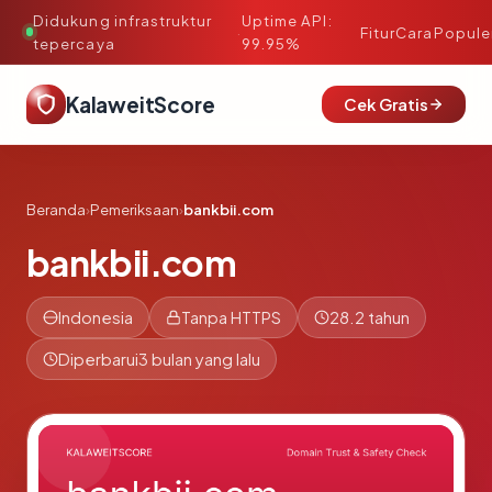
Didukung infrastruktur
Uptime API:
·
Fitur
Cara
Popule
tepercaya
99.95%
KalaweitScore
Cek Gratis
Beranda
›
Pemeriksaan
›
bankbii.com
bankbii.com
Indonesia
Tanpa HTTPS
28.2 tahun
Diperbarui
3 bulan yang lalu