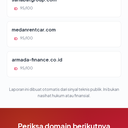
95/100
ID
medanrentcar.com
95/100
ID
armada-finance.co.id
95/100
ID
Laporan ini dibuat otomatis dari sinyal teknis publik. Ini bukan
nasihat hukum atau finansial.
Periksa domain berikutnya