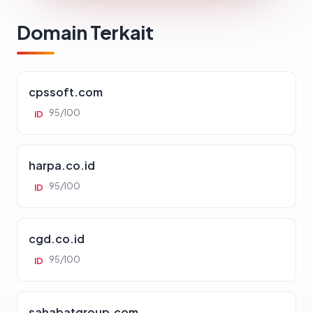
Domain Terkait
cpssoft.com
95/100
ID
harpa.co.id
95/100
ID
cgd.co.id
95/100
ID
sahabatgroup.com