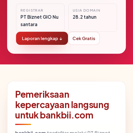
REGISTRAR
USIA DOMAIN
PT Biznet GIO Nu
28.2 tahun
santara
Laporan lengkap ↓
Cek Gratis
Pemeriksaan
kepercayaan langsung
untuk bankbii.com
bankbii.com
terdaftar melalui PT Biznet