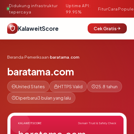
Didukung infrastruktur
Uptime API:
·
Fitur
Cara
Popule
tepercaya
99.95%
KalaweitScore
Cek Gratis
Beranda
›
Pemeriksaan
›
baratama.com
baratama.com
United States
HTTPS Valid
25.8 tahun
Diperbarui
3 bulan yang lalu