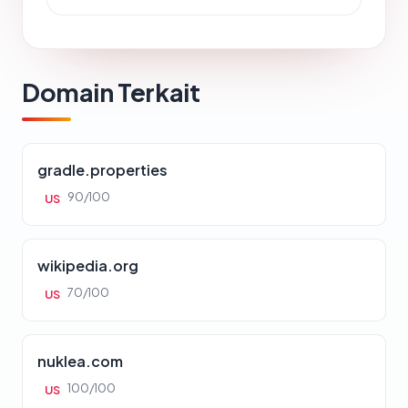
Domain Terkait
gradle.properties
90/100
US
wikipedia.org
70/100
US
nuklea.com
100/100
US