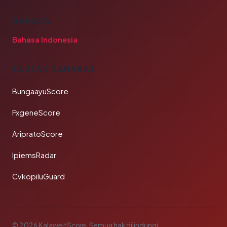
BAHASA
Bahasa Indonesia
TAUTAN SAHABAT
BungaayuScore
FxgeneScore
AripratoScore
IpiemsRadar
CvkopiluGuard
© 2026 KalaweitScore. Semua hak dilindungi.