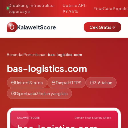
Didukung infrastruktur
Uptime API:
·
Fitur
Cara
Popule
tepercaya
99.95%
KalaweitScore
Cek Gratis
Beranda
›
Pemeriksaan
›
bas-logistics.com
bas-logistics.com
United States
Tanpa HTTPS
3.6 tahun
Diperbarui
3 bulan yang lalu