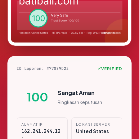
ID Laporan: #77889D22
VERIFIED
Sangat Aman
100
Ringkasan keputusan
ALAMAT IP
LOKASI SERVER
162.241.244.12
United States
1