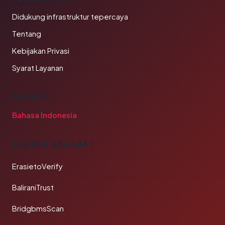
Didukung infrastruktur tepercaya
Tentang
Kebijakan Privasi
Syarat Layanan
BAHASA
Bahasa Indonesia
TAUTAN SAHABAT
ErasietoVerify
BaliraniTrust
BridgbmsScan