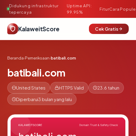
Didukung infrastruktur
Uptime API:
·
Fitur
Cara
Popule
tepercaya
99.95%
KalaweitScore
Cek Gratis
Beranda
›
Pemeriksaan
›
batibali.com
batibali.com
United States
HTTPS Valid
23.6 tahun
Diperbarui
3 bulan yang lalu