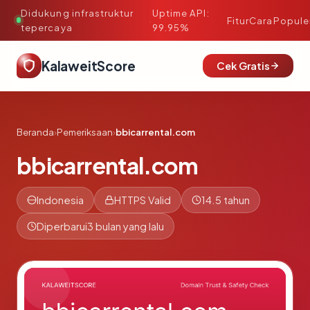
Didukung infrastruktur
Uptime API:
·
Fitur
Cara
Popule
tepercaya
99.95%
KalaweitScore
Cek Gratis
Beranda
›
Pemeriksaan
›
bbicarrental.com
bbicarrental.com
Indonesia
HTTPS Valid
14.5 tahun
Diperbarui
3 bulan yang lalu