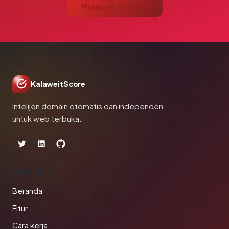
Mulai cek gratis →
KalaweitScore
Intelijen domain otomatis dan independen
untuk web terbuka.
PRODUK
Beranda
Fitur
Cara kerja