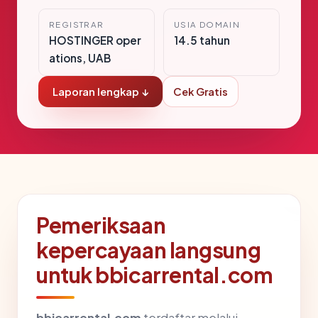
REGISTRAR
USIA DOMAIN
HOSTINGER oper
14.5 tahun
ations, UAB
Laporan lengkap ↓
Cek Gratis
Pemeriksaan
kepercayaan langsung
untuk bbicarrental.com
bbicarrental.com
terdaftar melalui