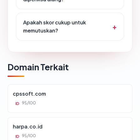
Apakah skor cukup untuk
memutuskan?
Domain Terkait
cpssoft.com
95/100
ID
harpa.co.id
95/100
ID