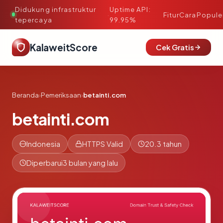
Didukung infrastruktur
Uptime API:
·
Fitur
Cara
Popule
tepercaya
99.95%
KalaweitScore
Cek Gratis
Beranda
›
Pemeriksaan
›
betainti.com
betainti.com
Indonesia
HTTPS Valid
20.3 tahun
Diperbarui
3 bulan yang lalu