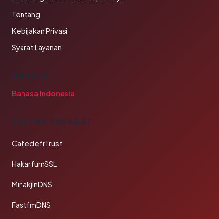
Tentang
Kebijakan Privasi
Syarat Layanan
BAHASA
Bahasa Indonesia
TAUTAN SAHABAT
CafedefrTrust
HakarfurnSSL
MinakjinDNS
FastfmDNS