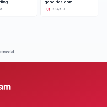
ding
geocities.com
00
100/100
US
 finansial.
lam