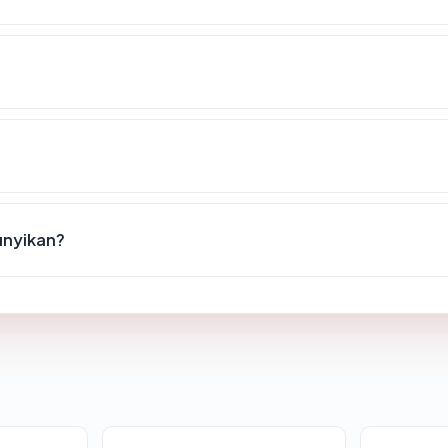
unyikan?