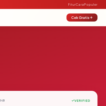
Fitur
Cara
Populer
Cek Gratis
84B
VERIFIED