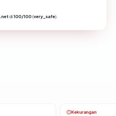
.net
di
100/100
(
very_safe
).
Kekurangan