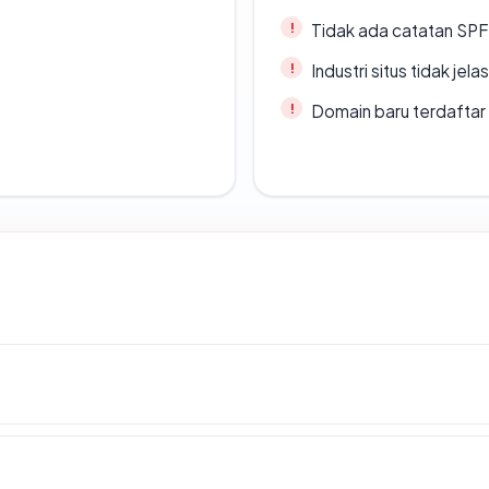
Tidak ada catatan SP
Industri situs tidak jelas
Domain baru terdaftar