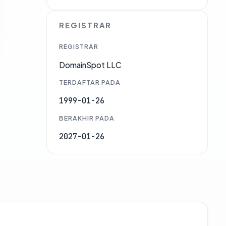
REGISTRAR
REGISTRAR
DomainSpot LLC
TERDAFTAR PADA
1999-01-26
BERAKHIR PADA
2027-01-26