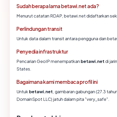
Sudah berapa lama betawi.net ada?
Menurut catatan RDAP, betawi.net didaftarkan seki
Perlindungan transit
Untuk data dalam transit antara pengguna dan bet
Penyedia infrastruktur
Pencarian GeoIP menempatkan
betawi.net
di jar
States.
Bagaimana kami membaca profil ini
Untuk
betawi.net
, gambaran gabungan (27.3 tahun
DomainSpot LLC) jatuh dalam pita "very_safe".