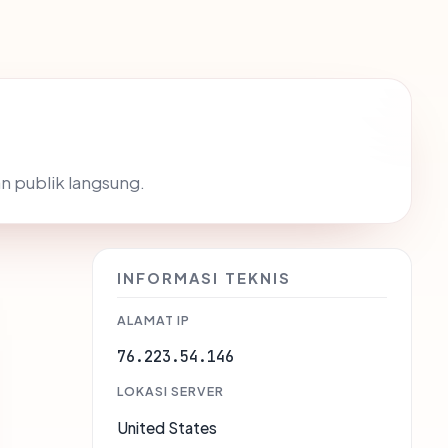
an publik langsung.
INFORMASI TEKNIS
ALAMAT IP
76.223.54.146
LOKASI SERVER
United States