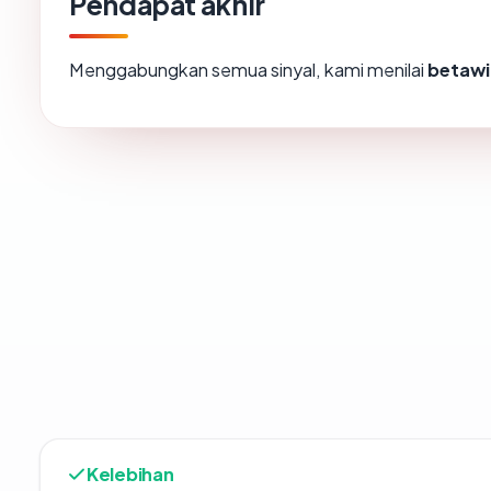
Pendapat akhir
Menggabungkan semua sinyal, kami menilai
betawi
Kelebihan