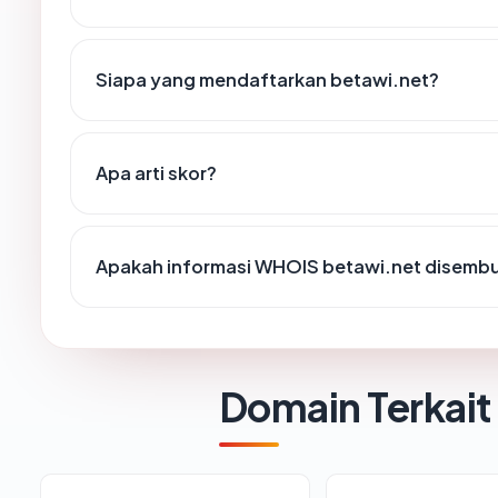
Siapa yang mendaftarkan betawi.net?
Apa arti skor?
Apakah informasi WHOIS betawi.net disemb
Domain Terkait