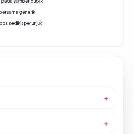
s pada sumber publik
bersama generik
os sedikit petunjuk