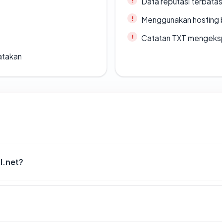
Data reputasi terbata
Menggunakan hosting 
Catatan TXT mengeksp
atakan
l.net?