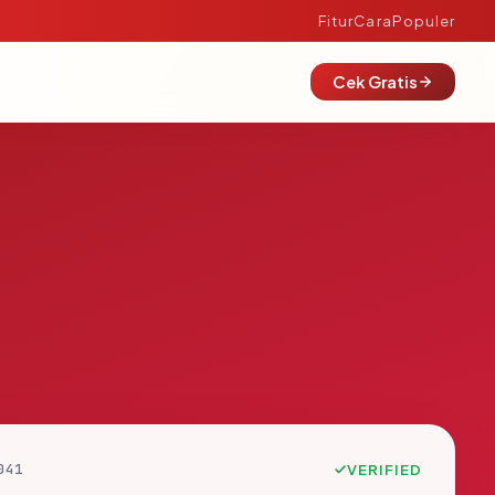
Fitur
Cara
Populer
Cek Gratis
041
VERIFIED