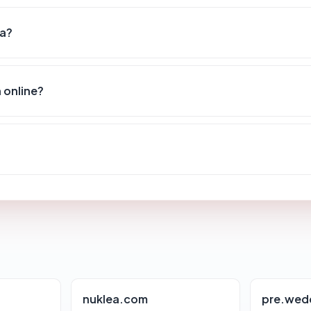
sa?
 online?
nuklea.com
pre.wed