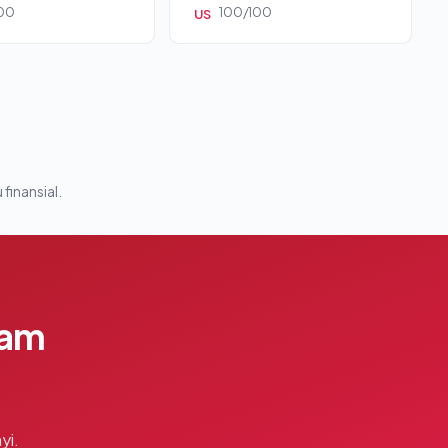
00
100/100
US
 finansial.
lam
yi.