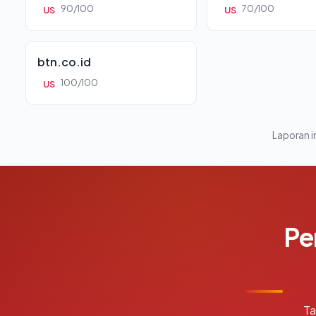
90/100
70/100
US
US
btn.co.id
100/100
US
Laporan in
Pe
Ta