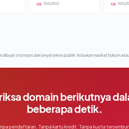
100/100
100/1
US
US
i dibuat otomatis dari sinyal teknis publik. Ini bukan nasihat hukum atau
riksa domain berikutnya da
beberapa detik.
npa pendaftaran. Tanpa kartu kredit. Tanpa kuota tersembun