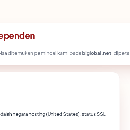
ndependen
g bisa ditemukan pemindai kami pada
biglobal.net
, dipet
g adalah negara hosting (United States), status SSL