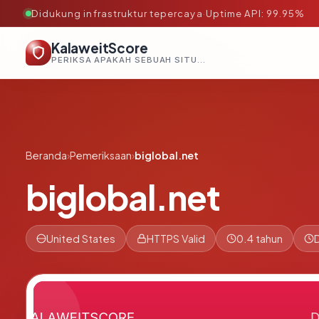
Didukung infrastruktur tepercaya
·
Uptime API: 99.95%
KalaweitScore
PERIKSA APAKAH SEBUAH SITUS AMAN, TEPERCAYA, DAN TERVERIFIKASI DALAM HITUNGAN DETIK.
Beranda
›
Pemeriksaan
›
biglobal.net
biglobal.net
United States
HTTPS Valid
0.4 tahun