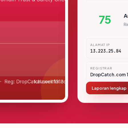
A
75
R
ALAMAT IP
13.223.25.84
REGISTRAR
DropCatch.com 1
Laporan lengkap