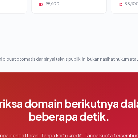
95/100
95/10
ID
ID
i dibuat otomatis dari sinyal teknis publik. Ini bukan nasihat hukum atau
riksa domain berikutnya da
beberapa detik.
npa pendaftaran. Tanpa kartu kredit. Tanpa kuota tersembun