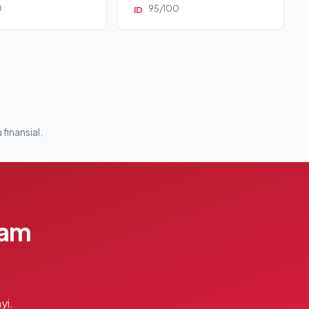
0
95/100
ID
 finansial.
lam
yi.