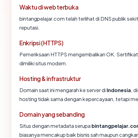
Waktu di web terbuka
bintangpelajar.com telah terlihat di DNS publik seki
reputasi.
Enkripsi (HTTPS)
Pemeriksaan HTTPS mengembalikan OK. Sertifikat 
dimiliki situs modern.
Hosting & infrastruktur
Domain saat ini mengarah ke server di
Indonesia
, d
hosting tidak sama dengan kepercayaan, tetapi me
Domain yang sebanding
Situs dengan metadata serupa
bintangpelajar.c
biasanya mencakup baik bisnis sah maupun cangkan