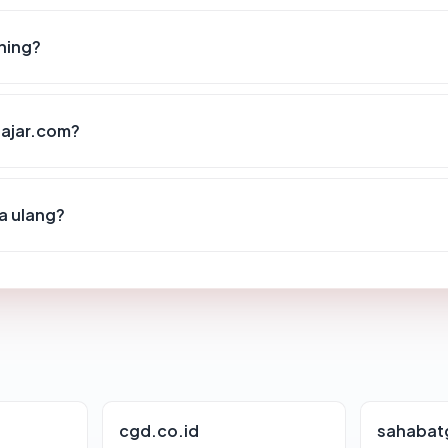
hing?
lajar.com?
a ulang?
cgd.co.id
sahabat