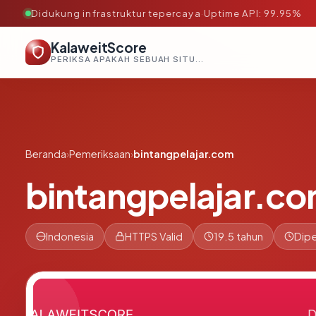
Didukung infrastruktur tepercaya
·
Uptime API: 99.95%
KalaweitScore
PERIKSA APAKAH SEBUAH SITUS AMAN, TEPERCAYA, DAN TERVERIFIKASI DALAM HITUNGAN DETIK.
Beranda
›
Pemeriksaan
›
bintangpelajar.com
bintangpelajar.c
Indonesia
HTTPS Valid
19.5 tahun
Dipe