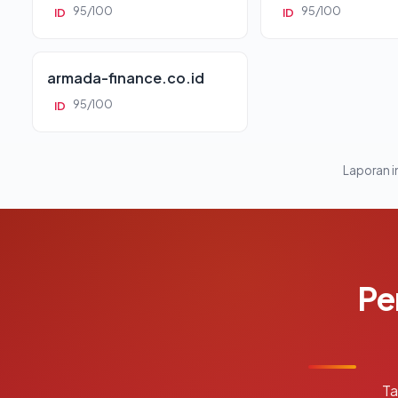
95/100
95/100
ID
ID
armada-finance.co.id
95/100
ID
Laporan in
Pe
Ta