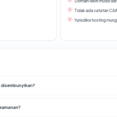
Domain lebih muda dari
Tidak ada catatan CA
Yurisdiksi hosting mun
m disembunyikan?
 keamanan?