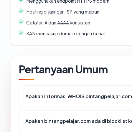
Menggunakan endpoint HTTPS modern
Hosting di jaringan ISP yang mapan
Catatan A dan AAAA konsisten
SAN mencakup domain dengan benar
Pertanyaan Umum
Apakah informasi WHOIS bintangpelajar.co
Apakah bintangpelajar.com ada di blocklist