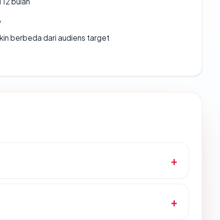
 12 bulan
A
gkin berbeda dari audiens target