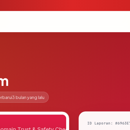
om
rbarui
3 bulan yang lalu
ID Laporan: #6963E