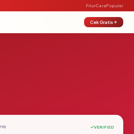
Fitur
Cara
Populer
Cek Gratis
79D
VERIFIED