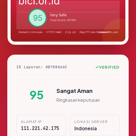
ID Laporan: #B708A66C
VERIFIED
Sangat Aman
95
Ringkasan keputusan
ALAMAT IP
LOKASI SERVER
111.221.42.175
Indonesia