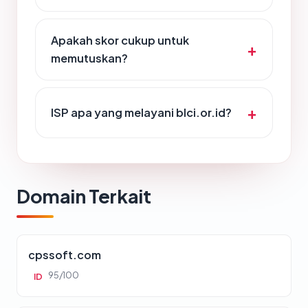
Apakah skor cukup untuk
memutuskan?
ISP apa yang melayani blci.or.id?
Domain Terkait
cpssoft.com
95/100
ID