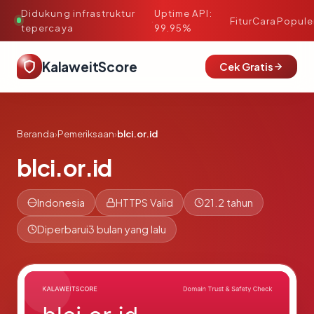
Didukung infrastruktur
Uptime API:
·
Fitur
Cara
Popule
tepercaya
99.95%
KalaweitScore
Cek Gratis
Beranda
›
Pemeriksaan
›
blci.or.id
blci.or.id
Indonesia
HTTPS Valid
21.2 tahun
Diperbarui
3 bulan yang lalu