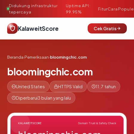
Didukung infrastruktur
Uptime API:
·
Fitur
Cara
Popule
tepercaya
99.95%
KalaweitScore
Cek Gratis
Beranda
›
Pemeriksaan
›
bloomingchic.com
bloomingchic.com
United States
HTTPS Valid
11.7 tahun
Diperbarui
3 bulan yang lalu