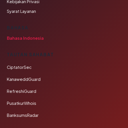
Kebijakan Privasi
Syarat Layanan
BAHASA
Bahasa Indonesia
TAUTAN SAHABAT
CiptatorSec
KanaweddGuard
RefreshiGuard
PusatkurWhois
BanksumsRadar