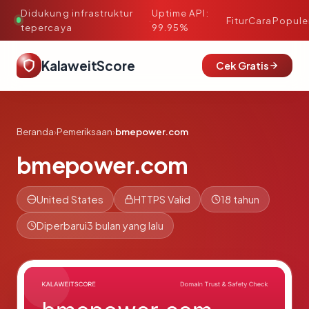
Didukung infrastruktur
Uptime API:
·
Fitur
Cara
Popule
tepercaya
99.95%
KalaweitScore
Cek Gratis
Beranda
›
Pemeriksaan
›
bmepower.com
bmepower.com
United States
HTTPS Valid
18 tahun
Diperbarui
3 bulan yang lalu