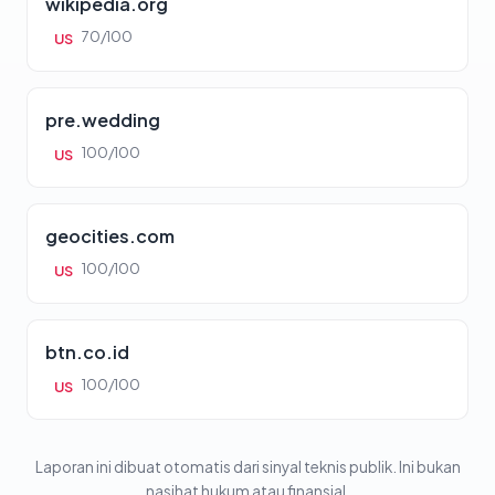
wikipedia.org
70/100
US
pre.wedding
100/100
US
geocities.com
100/100
US
btn.co.id
100/100
US
Laporan ini dibuat otomatis dari sinyal teknis publik. Ini bukan
nasihat hukum atau finansial.