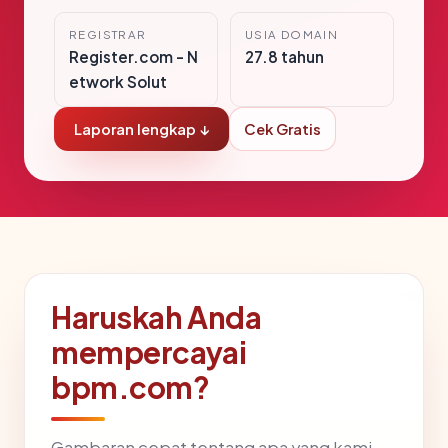
REGISTRAR
USIA DOMAIN
Register.com - N
27.8 tahun
etwork Solut
Laporan lengkap ↓
Cek Gratis
Haruskah Anda
mempercayai
bpm.com?
Gambaran cepat tentang apa yang kami