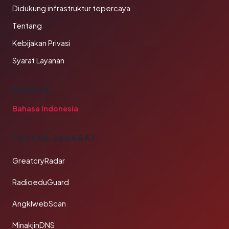
Didukung infrastruktur tepercaya
Tentang
Kebijakan Privasi
Syarat Layanan
BAHASA
Bahasa Indonesia
TAUTAN SAHABAT
GreatcryRadar
RadioeduGuard
AngklwebScan
MinakjinDNS