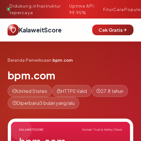
Didukung infrastruktur
Uptime API:
·
Fitur
Cara
Popule
tepercaya
99.95%
KalaweitScore
Cek Gratis
Beranda
›
Pemeriksaan
›
bpm.com
bpm.com
United States
HTTPS Valid
27.8 tahun
Diperbarui
3 bulan yang lalu