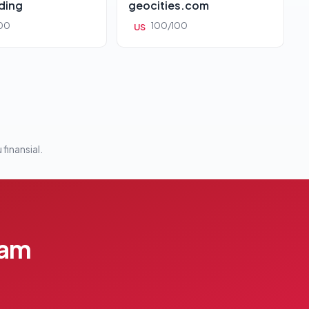
ding
geocities.com
00
100/100
US
 finansial.
lam