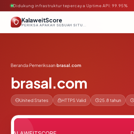
Didukung infrastruktur tepercaya
·
Uptime API: 99.95%
KalaweitScore
PERIKSA APAKAH SEBUAH SITUS AMAN, TEPERCAYA, DAN TERVERIFIKASI DALAM HITUNGAN DETIK.
Beranda
›
Pemeriksaan
›
brasal.com
brasal.com
United States
HTTPS Valid
25.8 tahun