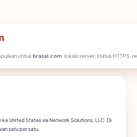
m
mpulkan untuk
brasal.com
: lokasi server, status HTTPS, r
ke United States via Network Solutions, LLC. Di
van satu per satu.