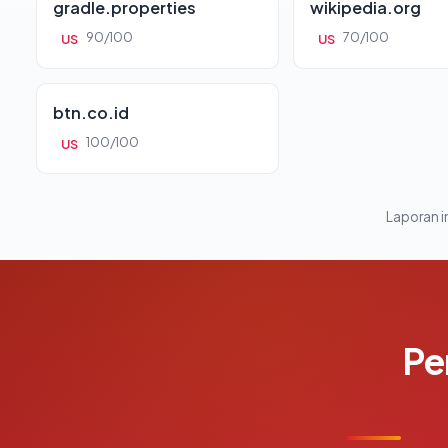
gradle.properties
wikipedia.org
90/100
70/100
US
US
btn.co.id
100/100
US
Laporan in
Pe