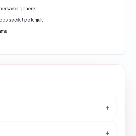
bersama generik
os sedikit petunjuk
lama