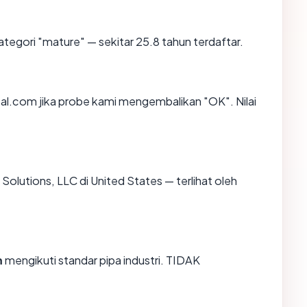
tegori "mature" — sekitar 25.8 tahun terdaftar.
l.com jika probe kami mengembalikan "OK". Nilai
k Solutions, LLC di United States — terlihat oleh
m
mengikuti standar pipa industri. TIDAK