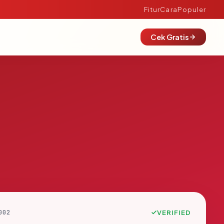
Fitur
Cara
Populer
Cek Gratis
002
VERIFIED