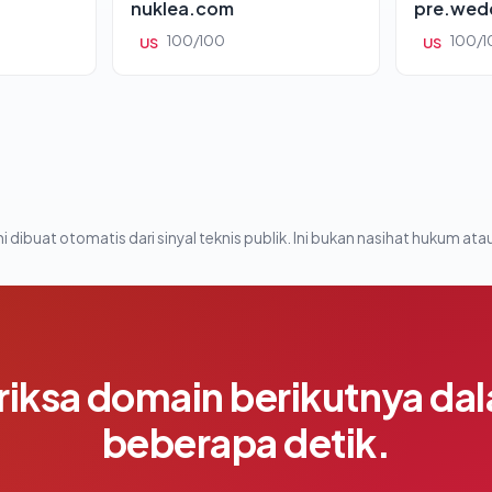
nuklea.com
pre.wed
100/100
100/1
US
US
i dibuat otomatis dari sinyal teknis publik. Ini bukan nasihat hukum atau
riksa domain berikutnya da
beberapa detik.