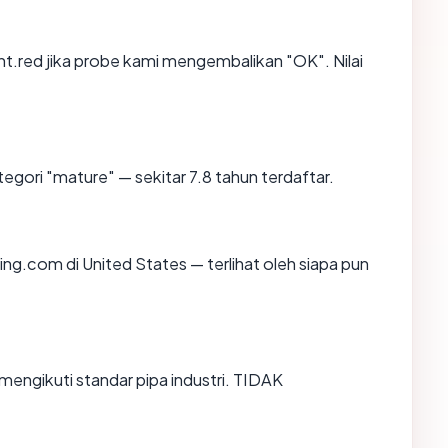
t.red jika probe kami mengembalikan "OK". Nilai
egori "mature" — sekitar 7.8 tahun terdaftar.
sting.com di United States — terlihat oleh siapa pun
mengikuti standar pipa industri. TIDAK