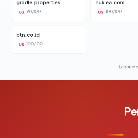
gradle.properties
nuklea.com
90/100
100/100
US
US
btn.co.id
100/100
US
Laporan in
Pe