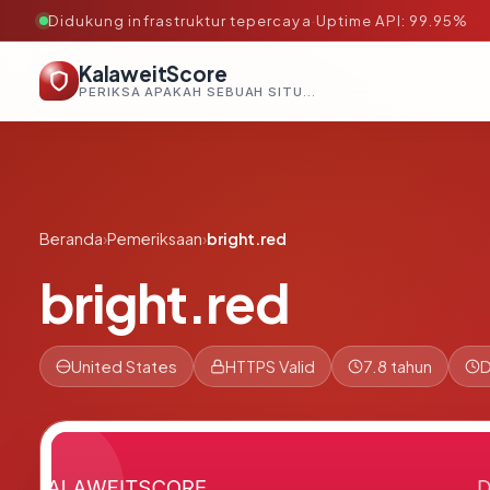
Didukung infrastruktur tepercaya
·
Uptime API: 99.95%
KalaweitScore
PERIKSA APAKAH SEBUAH SITUS AMAN, TEPERCAYA, DAN TERVERIFIKASI DALAM HITUNGAN DETIK.
Beranda
›
Pemeriksaan
›
bright.red
bright.red
United States
HTTPS Valid
7.8 tahun
D