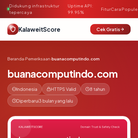
Didukung infrastruktur
Uptime API:
·
Fitur
Cara
Popule
tepercaya
99.95%
KalaweitScore
Cek Gratis
Beranda
›
Pemeriksaan
›
buanacomputindo.com
buanacomputindo.com
Indonesia
HTTPS Valid
8 tahun
Diperbarui
3 bulan yang lalu