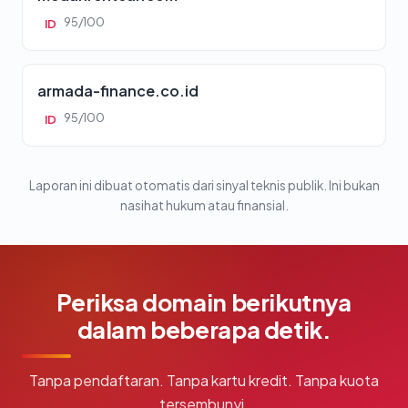
95/100
ID
armada-finance.co.id
95/100
ID
Laporan ini dibuat otomatis dari sinyal teknis publik. Ini bukan
nasihat hukum atau finansial.
Periksa domain berikutnya
dalam beberapa detik.
Tanpa pendaftaran. Tanpa kartu kredit. Tanpa kuota
tersembunyi.