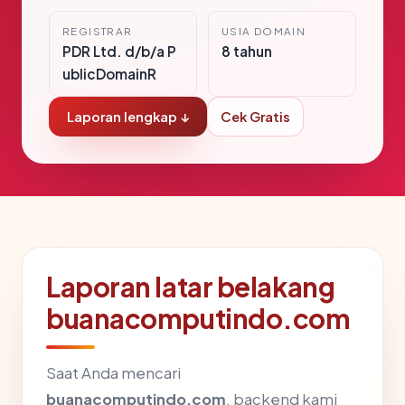
REGISTRAR
USIA DOMAIN
PDR Ltd. d/b/a P
8 tahun
ublicDomainR
Laporan lengkap ↓
Cek Gratis
Laporan latar belakang
buanacomputindo.com
Saat Anda mencari
buanacomputindo.com
, backend kami