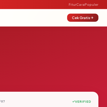
Fitur
Cara
Populer
Cek Gratis
F87
VERIFIED