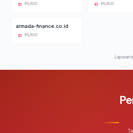
95/100
95/100
ID
ID
armada-finance.co.id
95/100
ID
Laporan in
Pe
Ta