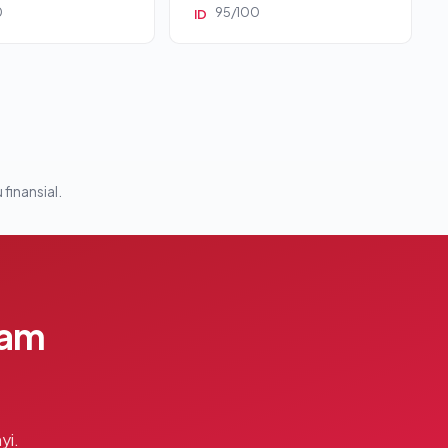
0
95/100
ID
 finansial.
lam
yi.