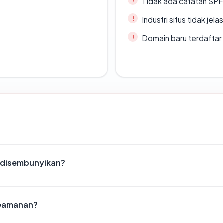
Tidak ada catatan SP
Industri situs tidak jelas
Domain baru terdaftar
 disembunyikan?
keamanan?