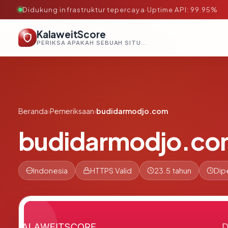
Didukung infrastruktur tepercaya
·
Uptime API: 99.95%
KalaweitScore
PERIKSA APAKAH SEBUAH SITUS AMAN, TEPERCAYA, DAN TERVERIFIKASI DALAM HITUNGAN DETIK.
Beranda
›
Pemeriksaan
›
budidarmodjo.com
budidarmodjo.co
Indonesia
HTTPS Valid
23.5 tahun
Dip