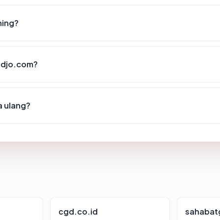
hing?
modjo.com?
a ulang?
cgd.co.id
sahabat