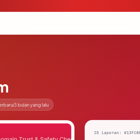
m
erbarui
3 bulan yang lalu
ID Laporan: #13FCB