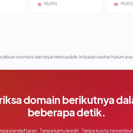
95/100
95/10
ID
ID
i dibuat otomatis dari sinyal teknis publik. Ini bukan nasihat hukum atau
riksa domain berikutnya da
beberapa detik.
npa pendaftaran. Tanpa kartu kredit. Tanpa kuota tersembun