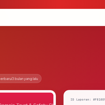
erbarui
3 bulan yang lalu
ID Laporan: #F810D