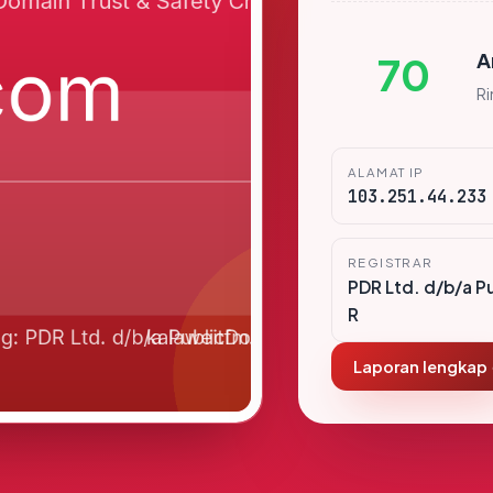
A
70
R
ALAMAT IP
103.251.44.233
REGISTRAR
PDR Ltd. d/b/a P
R
Laporan lengkap