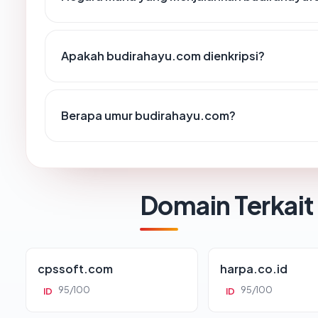
Apakah budirahayu.com dienkripsi?
Berapa umur budirahayu.com?
Domain Terkait
cpssoft.com
harpa.co.id
95/100
95/100
ID
ID