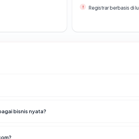
Registrar berbasis di l
agai bisnis nyata?
.com?