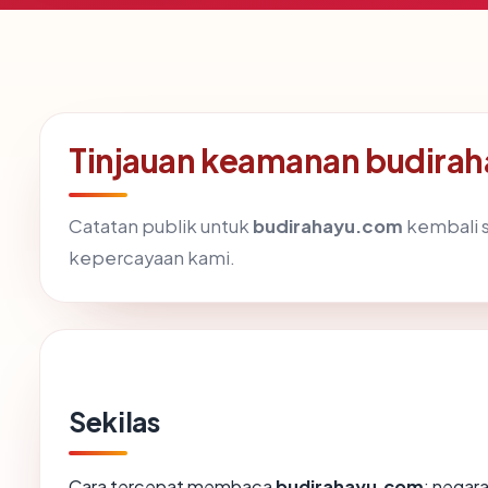
Tinjauan keamanan budira
Catatan publik untuk
budirahayu.com
kembali s
kepercayaan kami.
Sekilas
Cara tercepat membaca
budirahayu.com
: negara