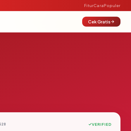
Fitur
Cara
Populer
Cek Gratis
528
VERIFIED