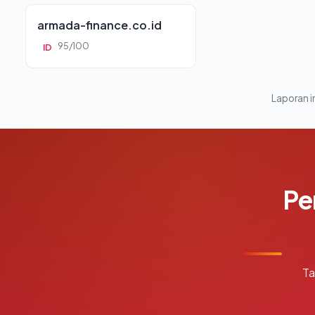
armada-finance.co.id
95/100
ID
Laporan in
Pe
Ta