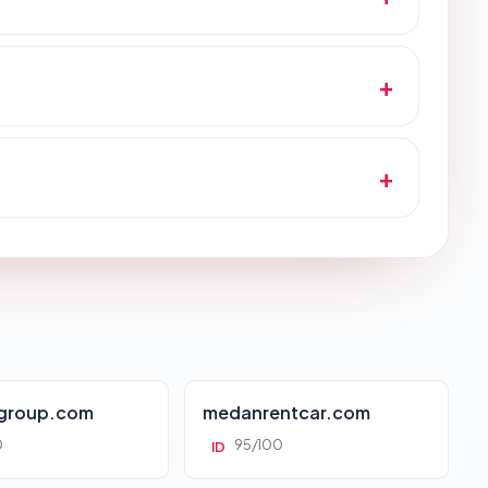
group.com
medanrentcar.com
0
95/100
ID