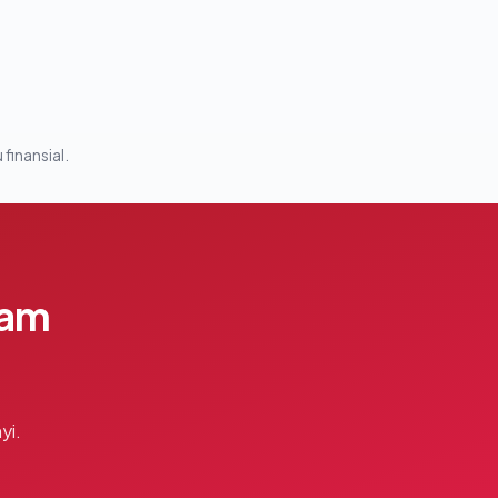
 finansial.
lam
yi.