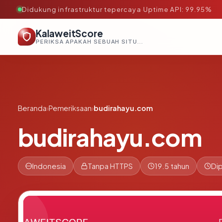
Didukung infrastruktur tepercaya
·
Uptime API: 99.95%
KalaweitScore
PERIKSA APAKAH SEBUAH SITUS AMAN, TEPERCAYA, DAN TERVERIFIKASI DALAM HITUNGAN DETIK.
Beranda
›
Pemeriksaan
›
budirahayu.com
budirahayu.com
Indonesia
Tanpa HTTPS
19.5 tahun
Dip