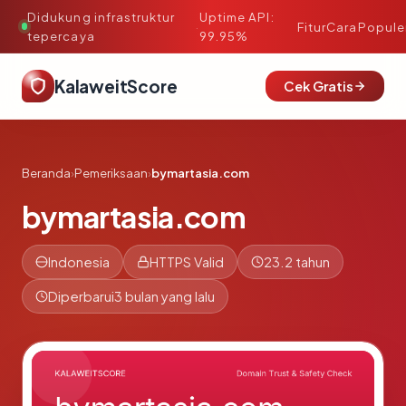
Didukung infrastruktur
Uptime API:
·
Fitur
Cara
Popule
tepercaya
99.95%
KalaweitScore
Cek Gratis
Beranda
›
Pemeriksaan
›
bymartasia.com
bymartasia.com
Indonesia
HTTPS Valid
23.2 tahun
Diperbarui
3 bulan yang lalu